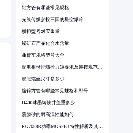
铝方管有哪些常见规格
光线传媒参投三国的星空爆冷
横担型号对应重量
锰矿石产品化合水含量
曲臂车规格型号大全
配电柜母排螺栓力矩要求及连接规范详
解
膨胀螺丝尺寸是多少
镀锌方管有哪些常见规格和型号
D400球墨铸铁井盖重多少
覆膜砂的耐高温性能如何
RU7088R功率MOSFET特性解析及其在
可调电源设计中的实践