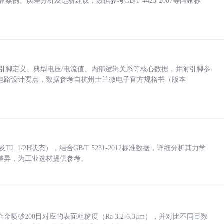
计算案例、误差分析及选材建议，数据参考GB/T 4423-2007等国家标
括各引脚定义、典型电压/电流值、内部逻辑关系等核心数据，并附引脚参
电路设计要点，数据参考自杭州士兰微电子官方规格书（版本
_1/2H状态），结合GB/T 5231-2012标准数据，详细分析其力学
差异，为工业选材提供参考。
砂200目对应的表面粗糙度（Ra 3.2-6.3μm），并对比不同目数