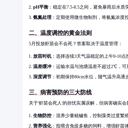
pH平衡
：稳定在7.5-8.5之间，避免暴雨后水质
氨氮处理
：定期使用微生物制剂，将氨氮浓度控制在
二、温度调控的黄金法则
5月投放虾苗会不会死？答案取决于温度管理：
放苗时机
：选择连续3天气温稳定的上午9-10点
温差缓冲
：运输水温与池塘温差不超过2℃，可
深度调节
：初期保持80cm水位，随气温升高逐步
三、病害预防的三大防线
关于'虾苗会死人'的担忧实属误解，但病害确实
生物防控
：混养少量鲢鳙鱼，控制藻类过度繁
营养强化
：投喂含免疫多糖的饲料，增强虾苗