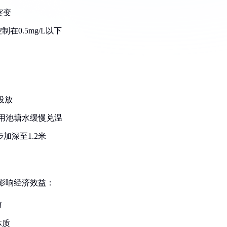
突变
0.5mg/L以下
投放
用池塘水缓慢兑温
加深至1.2米
会影响经济效益：
殖
体质