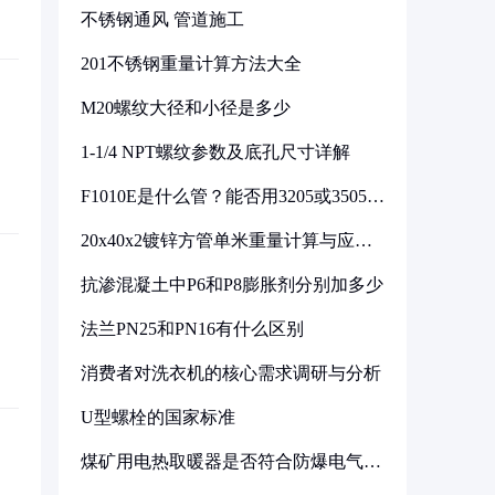
不锈钢通风 管道施工
201不锈钢重量计算方法大全
M20螺纹大径和小径是多少
1-1/4 NPT螺纹参数及底孔尺寸详解
F1010E是什么管？能否用3205或3505代
换
20x40x2镀锌方管单米重量计算与应用
分析
抗渗混凝土中P6和P8膨胀剂分别加多少
法兰PN25和PN16有什么区别
消费者对洗衣机的核心需求调研与分析
U型螺栓的国家标准
煤矿用电热取暖器是否符合防爆电气设
备标准