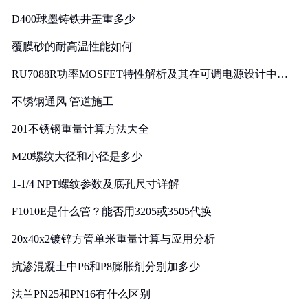
D400球墨铸铁井盖重多少
覆膜砂的耐高温性能如何
RU7088R功率MOSFET特性解析及其在可调电源设计中的
实践
不锈钢通风 管道施工
201不锈钢重量计算方法大全
M20螺纹大径和小径是多少
1-1/4 NPT螺纹参数及底孔尺寸详解
F1010E是什么管？能否用3205或3505代换
20x40x2镀锌方管单米重量计算与应用分析
抗渗混凝土中P6和P8膨胀剂分别加多少
法兰PN25和PN16有什么区别