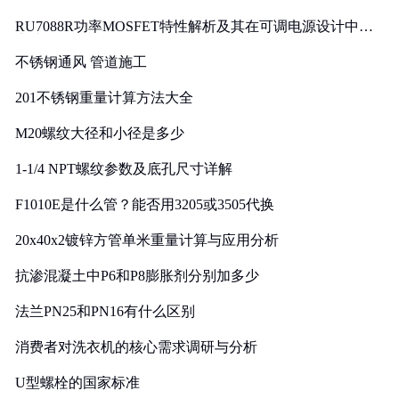
RU7088R功率MOSFET特性解析及其在可调电源设计中的
实践
不锈钢通风 管道施工
201不锈钢重量计算方法大全
M20螺纹大径和小径是多少
1-1/4 NPT螺纹参数及底孔尺寸详解
F1010E是什么管？能否用3205或3505代换
20x40x2镀锌方管单米重量计算与应用分析
抗渗混凝土中P6和P8膨胀剂分别加多少
法兰PN25和PN16有什么区别
消费者对洗衣机的核心需求调研与分析
U型螺栓的国家标准