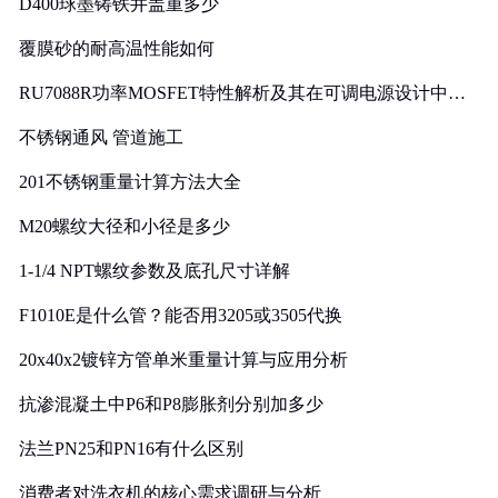
D400球墨铸铁井盖重多少
覆膜砂的耐高温性能如何
RU7088R功率MOSFET特性解析及其在可调电源设计中的
实践
不锈钢通风 管道施工
201不锈钢重量计算方法大全
M20螺纹大径和小径是多少
1-1/4 NPT螺纹参数及底孔尺寸详解
F1010E是什么管？能否用3205或3505代换
20x40x2镀锌方管单米重量计算与应用分析
抗渗混凝土中P6和P8膨胀剂分别加多少
法兰PN25和PN16有什么区别
消费者对洗衣机的核心需求调研与分析