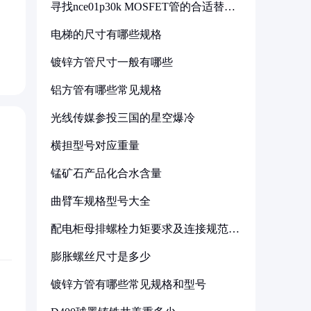
寻找nce01p30k MOSFET管的合适替代
型号
电梯的尺寸有哪些规格
镀锌方管尺寸一般有哪些
铝方管有哪些常见规格
光线传媒参投三国的星空爆冷
横担型号对应重量
锰矿石产品化合水含量
曲臂车规格型号大全
配电柜母排螺栓力矩要求及连接规范详
解
膨胀螺丝尺寸是多少
镀锌方管有哪些常见规格和型号