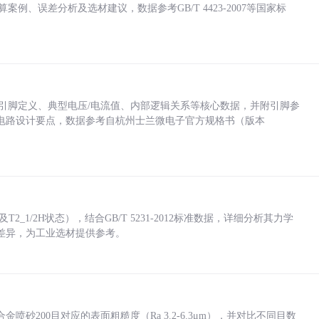
计算案例、误差分析及选材建议，数据参考GB/T 4423-2007等国家标
括各引脚定义、典型电压/电流值、内部逻辑关系等核心数据，并附引脚参
电路设计要点，数据参考自杭州士兰微电子官方规格书（版本
_1/2H状态），结合GB/T 5231-2012标准数据，详细分析其力学
差异，为工业选材提供参考。
砂200目对应的表面粗糙度（Ra 3.2-6.3μm），并对比不同目数