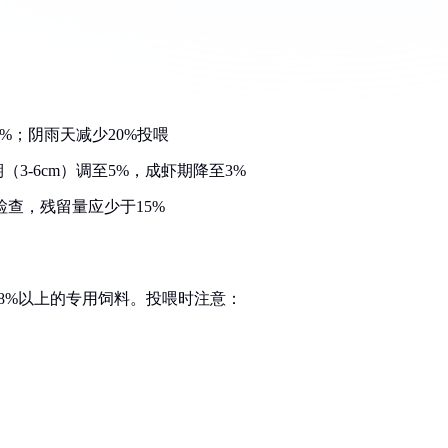
）
%；阴雨天减少20%投喂
（3-6cm）调至5%，成虾期降至3%
检查，残留量应少于15%
8%以上的专用饲料。投喂时注意：