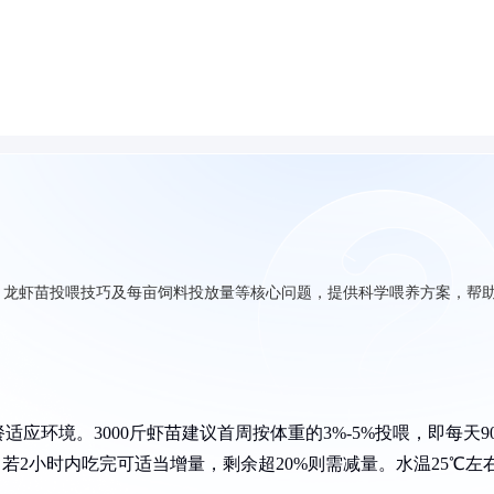
式、龙虾苗投喂技巧及每亩饲料投放量等核心问题，提供科学喂养方案，帮
环境。3000斤虾苗建议首周按体重的3%-5%投喂，即每天90
：若2小时内吃完可适当增量，剩余超20%则需减量。水温25℃左