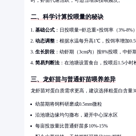
时，虾苗代谢活跃，可适当增加投喂频次。
二、科学计算投喂量的秘诀
基础公式
：日投喂量=虾总重×投饵率（3%-8%
动态调整
：根据水温每升高1℃，投饵率增加0.5
生长阶段
：幼虾期（3cm内）按8%投喂，中虾期
简易判断法
：在池塘设置食台，投喂后1.5小时
三、龙虾苗与普通虾苗喂养差异
龙虾苗对蛋白质需求更高，建议选择粗蛋白含量3
幼苗期将饲料研磨成0.5mm微粒
沿池塘边缘均匀撒布，避开中心深水区
每亩投放量比普通虾苗多10%-15%