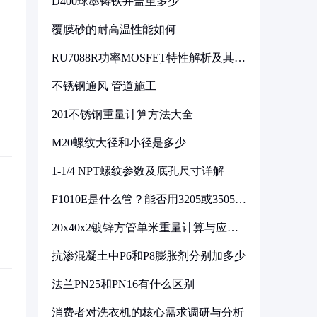
D400球墨铸铁井盖重多少
覆膜砂的耐高温性能如何
RU7088R功率MOSFET特性解析及其在
可调电源设计中的实践
不锈钢通风 管道施工
201不锈钢重量计算方法大全
M20螺纹大径和小径是多少
1-1/4 NPT螺纹参数及底孔尺寸详解
F1010E是什么管？能否用3205或3505代
换
20x40x2镀锌方管单米重量计算与应用
分析
抗渗混凝土中P6和P8膨胀剂分别加多少
法兰PN25和PN16有什么区别
消费者对洗衣机的核心需求调研与分析