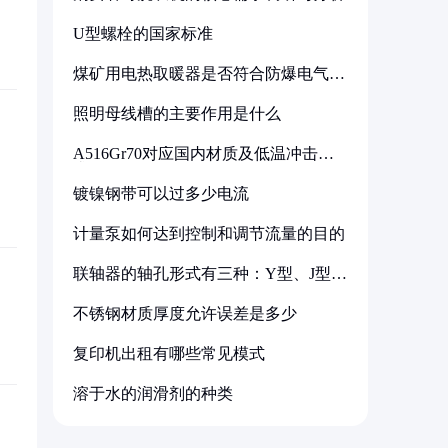
U型螺栓的国家标准
煤矿用电热取暖器是否符合防爆电气设
备标准
照明母线槽的主要作用是什么
A516Gr70对应国内材质及低温冲击要
求解析
镀镍钢带可以过多少电流
计量泵如何达到控制和调节流量的目的
联轴器的轴孔形式有三种：Y型、J型、
Z型
不锈钢材质厚度允许误差是多少
复印机出租有哪些常见模式
溶于水的润滑剂的种类