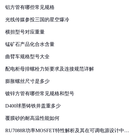
铝方管有哪些常见规格
光线传媒参投三国的星空爆冷
横担型号对应重量
锰矿石产品化合水含量
曲臂车规格型号大全
配电柜母排螺栓力矩要求及连接规范详解
膨胀螺丝尺寸是多少
镀锌方管有哪些常见规格和型号
D400球墨铸铁井盖重多少
覆膜砂的耐高温性能如何
RU7088R功率MOSFET特性解析及其在可调电源设计中的
实践