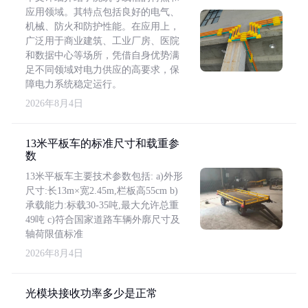
应用领域。其特点包括良好的电气、
机械、防火和防护性能。在应用上，
广泛用于商业建筑、工业厂房、医院
和数据中心等场所，凭借自身优势满
足不同领域对电力供应的高要求，保
障电力系统稳定运行。
2026年8月4日
13米平板车的标准尺寸和载重参
数
13米平板车主要技术参数包括: a)外形
尺寸:长13m×宽2.45m,栏板高55cm b)
承载能力:标载30-35吨,最大允许总重
49吨 c)符合国家道路车辆外廓尺寸及
轴荷限值标准
2026年8月4日
光模块接收功率多少是正常