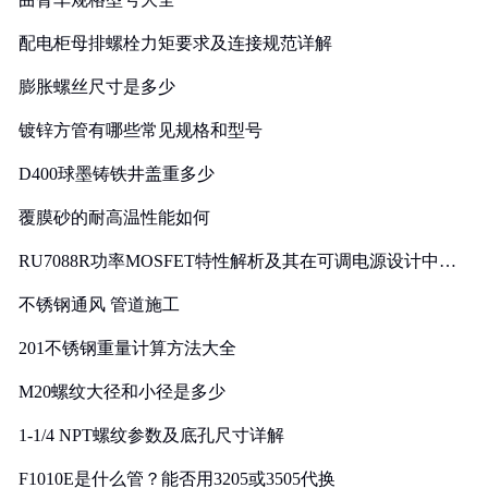
配电柜母排螺栓力矩要求及连接规范详解
膨胀螺丝尺寸是多少
镀锌方管有哪些常见规格和型号
D400球墨铸铁井盖重多少
覆膜砂的耐高温性能如何
RU7088R功率MOSFET特性解析及其在可调电源设计中的
实践
不锈钢通风 管道施工
201不锈钢重量计算方法大全
M20螺纹大径和小径是多少
1-1/4 NPT螺纹参数及底孔尺寸详解
F1010E是什么管？能否用3205或3505代换