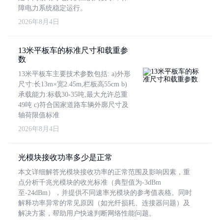
障电力系统稳定运行。
2026年8月4日
13米平板车的标准尺寸和载重参
数
13米平板车主要技术参数包括: a)外形
尺寸:长13m×宽2.45m,栏板高55cm b)
承载能力:标载30-35吨,最大允许总重
49吨 c)符合国家道路车辆外廓尺寸及
轴荷限值标准
2026年8月4日
光模块接收功率多少是正常
本文详细解答光模块接收功率的正常范围及影响因素，重
点分析千兆光模块的收光标准（典型值为-3dBm
至-24dBm），并提供不同速率光模块的参考值表格。同时
解释功率异常的常见原因（如光纤损耗、连接器问题）及
解决方案，帮助用户快速判断网络性能问题。