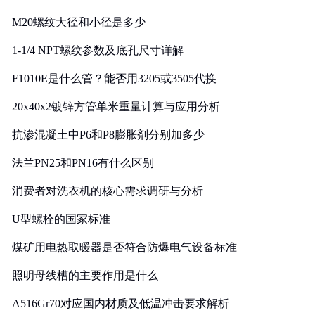
M20螺纹大径和小径是多少
1-1/4 NPT螺纹参数及底孔尺寸详解
F1010E是什么管？能否用3205或3505代换
20x40x2镀锌方管单米重量计算与应用分析
抗渗混凝土中P6和P8膨胀剂分别加多少
法兰PN25和PN16有什么区别
消费者对洗衣机的核心需求调研与分析
U型螺栓的国家标准
煤矿用电热取暖器是否符合防爆电气设备标准
照明母线槽的主要作用是什么
A516Gr70对应国内材质及低温冲击要求解析