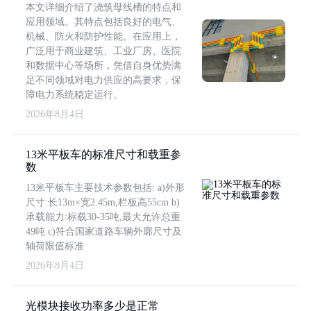
本文详细介绍了浇筑母线槽的特点和
应用领域。其特点包括良好的电气、
机械、防火和防护性能。在应用上，
广泛用于商业建筑、工业厂房、医院
和数据中心等场所，凭借自身优势满
足不同领域对电力供应的高要求，保
障电力系统稳定运行。
2026年8月4日
13米平板车的标准尺寸和载重参
数
13米平板车主要技术参数包括: a)外形
尺寸:长13m×宽2.45m,栏板高55cm b)
承载能力:标载30-35吨,最大允许总重
49吨 c)符合国家道路车辆外廓尺寸及
轴荷限值标准
2026年8月4日
光模块接收功率多少是正常