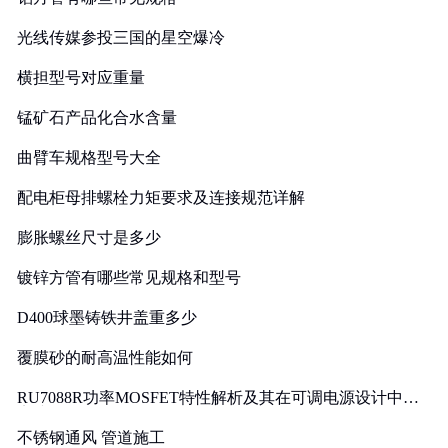
光线传媒参投三国的星空爆冷
横担型号对应重量
锰矿石产品化合水含量
曲臂车规格型号大全
配电柜母排螺栓力矩要求及连接规范详解
膨胀螺丝尺寸是多少
镀锌方管有哪些常见规格和型号
D400球墨铸铁井盖重多少
覆膜砂的耐高温性能如何
RU7088R功率MOSFET特性解析及其在可调电源设计中的
实践
不锈钢通风 管道施工