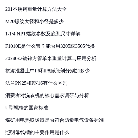
201不锈钢重量计算方法大全
M20螺纹大径和小径是多少
1-1/4 NPT螺纹参数及底孔尺寸详解
F1010E是什么管？能否用3205或3505代换
20x40x2镀锌方管单米重量计算与应用分析
抗渗混凝土中P6和P8膨胀剂分别加多少
法兰PN25和PN16有什么区别
消费者对洗衣机的核心需求调研与分析
U型螺栓的国家标准
煤矿用电热取暖器是否符合防爆电气设备标准
照明母线槽的主要作用是什么