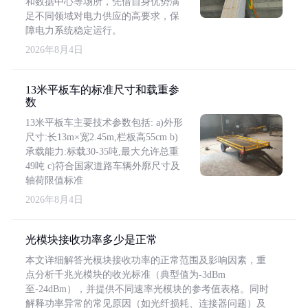
和数据中心等场所，凭借自身优势满
足不同领域对电力供应的高要求，保
障电力系统稳定运行。
2026年8月4日
13米平板车的标准尺寸和载重参
数
13米平板车主要技术参数包括: a)外形
尺寸:长13m×宽2.45m,栏板高55cm b)
承载能力:标载30-35吨,最大允许总重
49吨 c)符合国家道路车辆外廓尺寸及
轴荷限值标准
2026年8月4日
光模块接收功率多少是正常
本文详细解答光模块接收功率的正常范围及影响因素，重
点分析千兆光模块的收光标准（典型值为-3dBm
至-24dBm），并提供不同速率光模块的参考值表格。同时
解释功率异常的常见原因（如光纤损耗、连接器问题）及