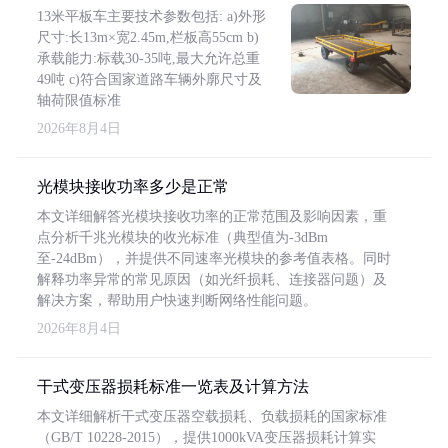
13米平板车主要技术参数包括: a)外形
尺寸:长13m×宽2.45m,栏板高55cm b)
承载能力:标载30-35吨,最大允许总重
49吨 c)符合国家道路车辆外廓尺寸及
轴荷限值标准
2026年8月4日
光模块接收功率多少是正常
本文详细解答光模块接收功率的正常范围及影响因素，重
点分析千兆光模块的收光标准（典型值为-3dBm
至-24dBm），并提供不同速率光模块的参考值表格。同时
解释功率异常的常见原因（如光纤损耗、连接器问题）及
解决方案，帮助用户快速判断网络性能问题。
2026年8月4日
干式变压器损耗标准一览表及计算方法
本文详细解析干式变压器空载损耗、负载损耗的国家标准
（GB/T 10228-2015），提供1000kVA变压器损耗计算实