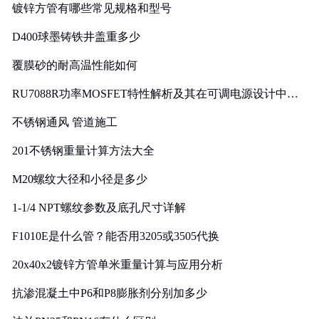
镀锌方管有哪些常见规格和型号
D400球墨铸铁井盖重多少
覆膜砂的耐高温性能如何
RU7088R功率MOSFET特性解析及其在可调电源设计中的
实践
不锈钢通风 管道施工
201不锈钢重量计算方法大全
M20螺纹大径和小径是多少
1-1/4 NPT螺纹参数及底孔尺寸详解
F1010E是什么管？能否用3205或3505代换
20x40x2镀锌方管单米重量计算与应用分析
抗渗混凝土中P6和P8膨胀剂分别加多少