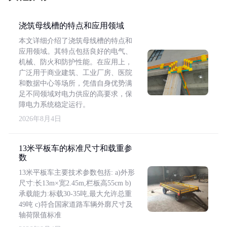
浇筑母线槽的特点和应用领域
本文详细介绍了浇筑母线槽的特点和
应用领域。其特点包括良好的电气、
机械、防火和防护性能。在应用上，
广泛用于商业建筑、工业厂房、医院
和数据中心等场所，凭借自身优势满
足不同领域对电力供应的高要求，保
障电力系统稳定运行。
2026年8月4日
13米平板车的标准尺寸和载重参
数
13米平板车主要技术参数包括: a)外形
尺寸:长13m×宽2.45m,栏板高55cm b)
承载能力:标载30-35吨,最大允许总重
49吨 c)符合国家道路车辆外廓尺寸及
轴荷限值标准