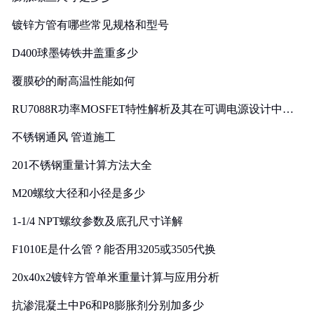
镀锌方管有哪些常见规格和型号
D400球墨铸铁井盖重多少
覆膜砂的耐高温性能如何
RU7088R功率MOSFET特性解析及其在可调电源设计中的
实践
不锈钢通风 管道施工
201不锈钢重量计算方法大全
M20螺纹大径和小径是多少
1-1/4 NPT螺纹参数及底孔尺寸详解
F1010E是什么管？能否用3205或3505代换
20x40x2镀锌方管单米重量计算与应用分析
抗渗混凝土中P6和P8膨胀剂分别加多少