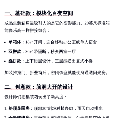
一、基础款：模块化百变空间
成品集装箱房最吸引人的是它的变形能力。20英尺标准箱
能像乐高一样拼接组合：
单箱体
：18㎡开间，适合移动办公室或单人宿舍
双拼款
：36㎡带隔断，秒变两室一厅
叠拼款
：上下错层设计，三层能搭出复式小楼
加装推拉门、折叠窗后，密闭铁盒就能变身通透阳光房。
二、创意款：脑洞大开的设计
设计师们把集装箱玩出了新高度：
斜顶花园房
：顶部30°斜坡种植多肉，雨天自动排水
全景玻璃房
：三面落地窗配隔热层，白天看星空晚上当