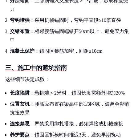
分层锚固
：上部筋锚入支座长度＞下部筋，形成梯度受
力
弯钩增强
：采用机械锚固时，弯钩平直段≥10倍直径
交错布置
：相邻腰筋锚固端错开50cm以上，避免应力集
中
混凝土保护
：锚固区箍筋加密，间距≤10cm
三、施工中的避坑指南
这些细节决定成败：
长度陷阱
：悬挑端＞2米时，锚固长度需额外增加20%
位置玄机
：腰筋应布置在梁高中部1/3区域，偏离会影响
抗扭效果
连接禁忌
：严禁采用绑扎搭接，必须焊接或机械连接
养护要点
：锚固区拆模时间推迟3天，避免早期扰动