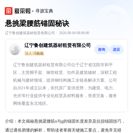
寻源宝典
悬挑梁腰筋锚固秘诀
辽宁鲁创建筑器材租赁有限公司
·
2026-08-04 08:00:00
辽宁鲁创建筑器材租赁有限公司
咨询
进店
法人:冯巍巍
辽宁鲁创建筑器材租赁有限公司位于辽宁省沈阳市和平
区，主营脚手架、钢管租赁、扣件及建筑辅材，深耕工程
机械与建材领域，提供钢结构施工全链条解决方案。公司
自2021年成立以来，依托原厂直供优势，为建筑、电力、
光伏等行业提供专业化租赁及材料服务，资质完备，服务
网络覆盖东北地区。
介绍：
本文揭秘悬挑梁腰筋n与g的锚固长度差异及抗扭锚固技巧，
通过通俗易懂的解析，帮助读者掌握关键施工要点，避免常见错