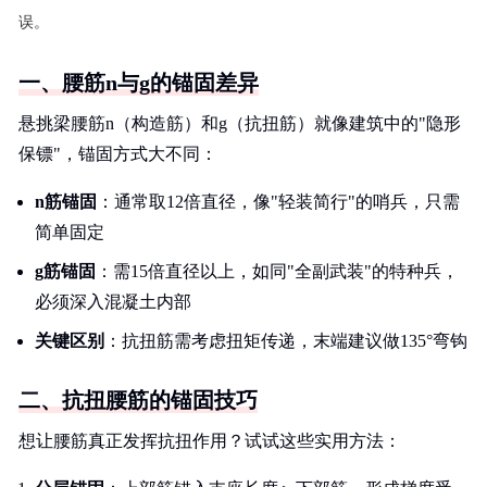
误。
一、腰筋n与g的锚固差异
悬挑梁腰筋n（构造筋）和g（抗扭筋）就像建筑中的"隐形
保镖"，锚固方式大不同：
n筋锚固
：通常取12倍直径，像"轻装简行"的哨兵，只需
简单固定
g筋锚固
：需15倍直径以上，如同"全副武装"的特种兵，
必须深入混凝土内部
关键区别
：抗扭筋需考虑扭矩传递，末端建议做135°弯钩
二、抗扭腰筋的锚固技巧
想让腰筋真正发挥抗扭作用？试试这些实用方法：