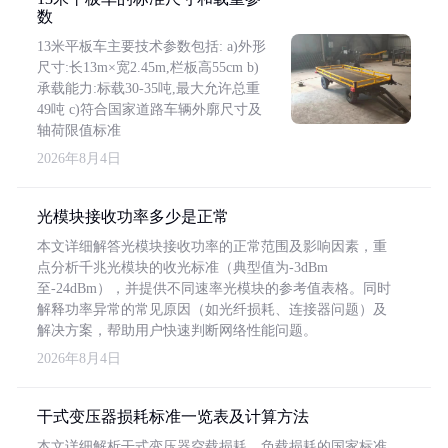
数
13米平板车主要技术参数包括: a)外形
尺寸:长13m×宽2.45m,栏板高55cm b)
承载能力:标载30-35吨,最大允许总重
49吨 c)符合国家道路车辆外廓尺寸及
轴荷限值标准
2026年8月4日
光模块接收功率多少是正常
本文详细解答光模块接收功率的正常范围及影响因素，重
点分析千兆光模块的收光标准（典型值为-3dBm
至-24dBm），并提供不同速率光模块的参考值表格。同时
解释功率异常的常见原因（如光纤损耗、连接器问题）及
解决方案，帮助用户快速判断网络性能问题。
2026年8月4日
干式变压器损耗标准一览表及计算方法
本文详细解析干式变压器空载损耗、负载损耗的国家标准