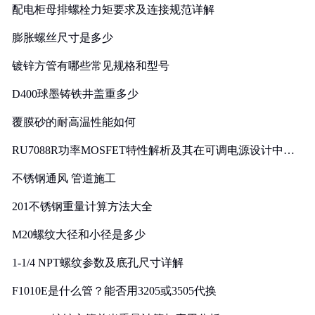
配电柜母排螺栓力矩要求及连接规范详解
膨胀螺丝尺寸是多少
镀锌方管有哪些常见规格和型号
D400球墨铸铁井盖重多少
覆膜砂的耐高温性能如何
RU7088R功率MOSFET特性解析及其在可调电源设计中的
实践
不锈钢通风 管道施工
201不锈钢重量计算方法大全
M20螺纹大径和小径是多少
1-1/4 NPT螺纹参数及底孔尺寸详解
F1010E是什么管？能否用3205或3505代换