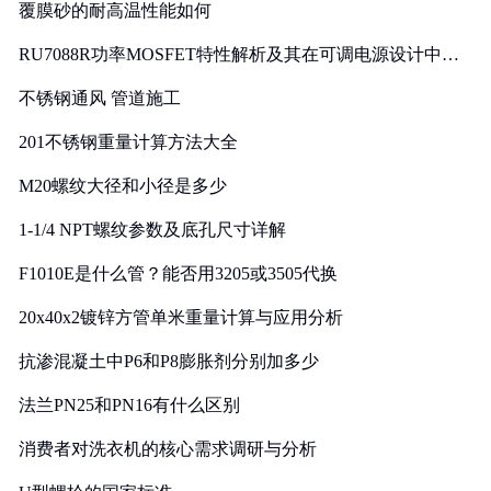
覆膜砂的耐高温性能如何
RU7088R功率MOSFET特性解析及其在可调电源设计中的
实践
不锈钢通风 管道施工
201不锈钢重量计算方法大全
M20螺纹大径和小径是多少
1-1/4 NPT螺纹参数及底孔尺寸详解
F1010E是什么管？能否用3205或3505代换
20x40x2镀锌方管单米重量计算与应用分析
抗渗混凝土中P6和P8膨胀剂分别加多少
法兰PN25和PN16有什么区别
消费者对洗衣机的核心需求调研与分析