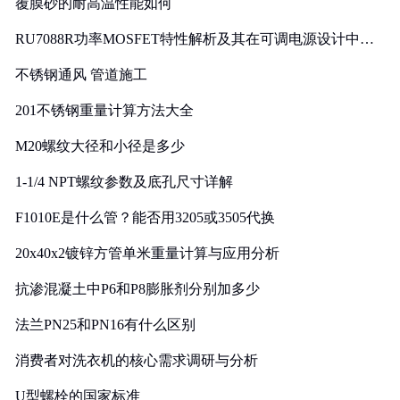
覆膜砂的耐高温性能如何
RU7088R功率MOSFET特性解析及其在可调电源设计中的
实践
不锈钢通风 管道施工
201不锈钢重量计算方法大全
M20螺纹大径和小径是多少
1-1/4 NPT螺纹参数及底孔尺寸详解
F1010E是什么管？能否用3205或3505代换
20x40x2镀锌方管单米重量计算与应用分析
抗渗混凝土中P6和P8膨胀剂分别加多少
法兰PN25和PN16有什么区别
消费者对洗衣机的核心需求调研与分析
U型螺栓的国家标准