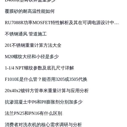
覆膜砂的耐高温性能如何
RU7088R功率MOSFET特性解析及其在可调电源设计中的
实践
不锈钢通风 管道施工
201不锈钢重量计算方法大全
M20螺纹大径和小径是多少
1-1/4 NPT螺纹参数及底孔尺寸详解
F1010E是什么管？能否用3205或3505代换
20x40x2镀锌方管单米重量计算与应用分析
抗渗混凝土中P6和P8膨胀剂分别加多少
法兰PN25和PN16有什么区别
消费者对洗衣机的核心需求调研与分析