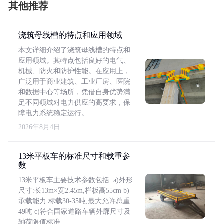
其他推荐
浇筑母线槽的特点和应用领域
本文详细介绍了浇筑母线槽的特点和
应用领域。其特点包括良好的电气、
机械、防火和防护性能。在应用上，
广泛用于商业建筑、工业厂房、医院
和数据中心等场所，凭借自身优势满
足不同领域对电力供应的高要求，保
障电力系统稳定运行。
2026年8月4日
13米平板车的标准尺寸和载重参
数
13米平板车主要技术参数包括: a)外形
尺寸:长13m×宽2.45m,栏板高55cm b)
承载能力:标载30-35吨,最大允许总重
49吨 c)符合国家道路车辆外廓尺寸及
轴荷限值标准