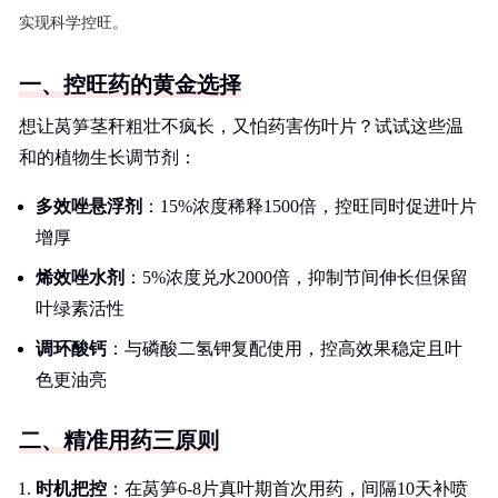
实现科学控旺。
一、控旺药的黄金选择
想让莴笋茎秆粗壮不疯长，又怕药害伤叶片？试试这些温
和的植物生长调节剂：
多效唑悬浮剂
：15%浓度稀释1500倍，控旺同时促进叶片
增厚
烯效唑水剂
：5%浓度兑水2000倍，抑制节间伸长但保留
叶绿素活性
调环酸钙
：与磷酸二氢钾复配使用，控高效果稳定且叶
色更油亮
二、精准用药三原则
时机把控
：在莴笋6-8片真叶期首次用药，间隔10天补喷