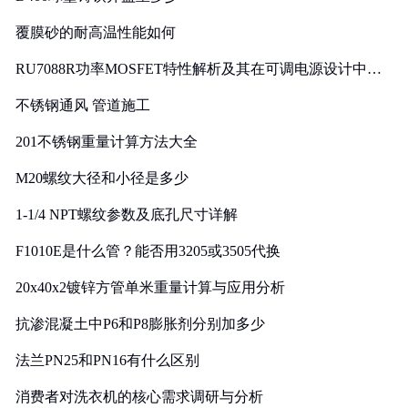
覆膜砂的耐高温性能如何
RU7088R功率MOSFET特性解析及其在可调电源设计中的
实践
不锈钢通风 管道施工
201不锈钢重量计算方法大全
M20螺纹大径和小径是多少
1-1/4 NPT螺纹参数及底孔尺寸详解
F1010E是什么管？能否用3205或3505代换
20x40x2镀锌方管单米重量计算与应用分析
抗渗混凝土中P6和P8膨胀剂分别加多少
法兰PN25和PN16有什么区别
消费者对洗衣机的核心需求调研与分析