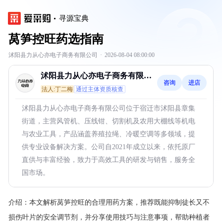
寻源宝典
莴笋控旺药选指南
沭阳县力从心亦电子商务有限公司
·
2026-08-04 08:00:00
沭阳县力从心亦电子商务有限公
咨询
进店
司
法人:丁二梅
通过主体资质核查
沭阳县力从心亦电子商务有限公司位于宿迁市沭阳县章集
街道，主营风管机、压线钳、切割机及农用大棚线等机电
与农业工具，产品涵盖养殖拉绳、冷暖空调等多领域，提
供专业设备解决方案。公司自2021年成立以来，依托原厂
直供与丰富经验，致力于高效工具的研发与销售，服务全
国市场。
介绍：
本文解析莴笋控旺的合理用药方案，推荐既能抑制徒长又不
损伤叶片的安全调节剂，并分享使用技巧与注意事项，帮助种植者