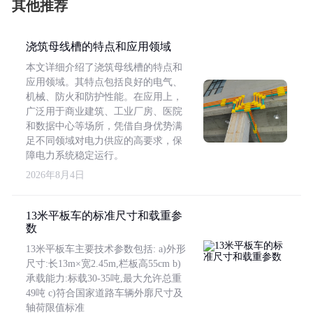
其他推荐
浇筑母线槽的特点和应用领域
本文详细介绍了浇筑母线槽的特点和
应用领域。其特点包括良好的电气、
机械、防火和防护性能。在应用上，
广泛用于商业建筑、工业厂房、医院
和数据中心等场所，凭借自身优势满
足不同领域对电力供应的高要求，保
障电力系统稳定运行。
2026年8月4日
13米平板车的标准尺寸和载重参
数
13米平板车主要技术参数包括: a)外形
尺寸:长13m×宽2.45m,栏板高55cm b)
承载能力:标载30-35吨,最大允许总重
49吨 c)符合国家道路车辆外廓尺寸及
轴荷限值标准