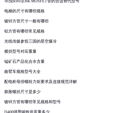
寻找nce01p30k MOSFET管的合适替代型号
电梯的尺寸有哪些规格
镀锌方管尺寸一般有哪些
铝方管有哪些常见规格
光线传媒参投三国的星空爆冷
横担型号对应重量
锰矿石产品化合水含量
曲臂车规格型号大全
配电柜母排螺栓力矩要求及连接规范详解
膨胀螺丝尺寸是多少
镀锌方管有哪些常见规格和型号
D400球墨铸铁井盖重多少