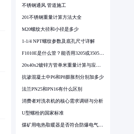
不锈钢通风 管道施工
201不锈钢重量计算方法大全
M20螺纹大径和小径是多少
1-1/4 NPT螺纹参数及底孔尺寸详解
F1010E是什么管？能否用3205或3505代
换
20x40x2镀锌方管单米重量计算与应用
分析
抗渗混凝土中P6和P8膨胀剂分别加多少
法兰PN25和PN16有什么区别
消费者对洗衣机的核心需求调研与分析
U型螺栓的国家标准
煤矿用电热取暖器是否符合防爆电气设
备标准