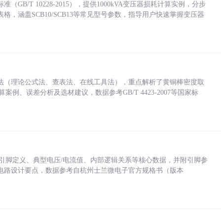
/T 10228-2015），提供1000kVA变压器损耗计算实例，分步
，涵盖SCB10/SCB13等常见型号参数，指导用户快速掌握变压器
法（理论公式法、查表法、在线工具法），重点解析了黄铜棒密度取
计算案例、误差分析及选材建议，数据参考GB/T 4423-2007等国家标
括各引脚定义、典型电压/电流值、内部逻辑关系等核心数据，并附引脚参
电路设计要点，数据参考自杭州士兰微电子官方规格书（版本