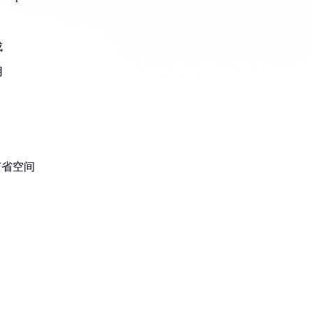
成
用
，节省空间