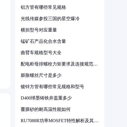
铝方管有哪些常见规格
光线传媒参投三国的星空爆冷
横担型号对应重量
锰矿石产品化合水含量
曲臂车规格型号大全
配电柜母排螺栓力矩要求及连接规范详
解
膨胀螺丝尺寸是多少
镀锌方管有哪些常见规格和型号
D400球墨铸铁井盖重多少
覆膜砂的耐高温性能如何
RU7088R功率MOSFET特性解析及其在
可调电源设计中的实践