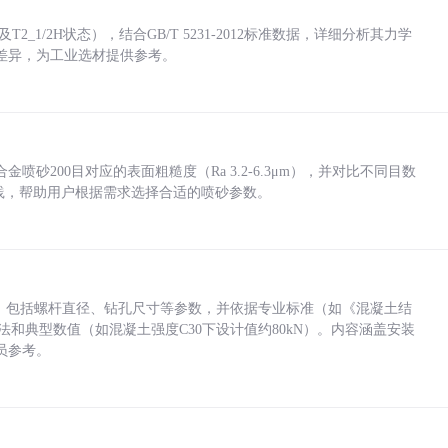
_1/2H状态），结合GB/T 5231-2012标准数据，详细分析其力学
差异，为工业选材提供参考。
砂200目对应的表面粗糙度（Ra 3.2-6.3μm），并对比不同目数
业实践，帮助用户根据需求选择合适的喷砂参数。
力，包括螺杆直径、钻孔尺寸等参数，并依据专业标准（如《混凝土结
方法和典型数值（如混凝土强度C30下设计值约80kN）。内容涵盖安装
员参考。