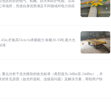
点包括良好的电气、机械、防火和防护性能。在应
心等场所，凭借自身优势满足不同领域对电力供应
5m,栏板高55cm b)承载能力:标载30-35吨,最大允
标准
点分析千兆光模块的收光标准（典型值为-3dBm至-24dBm），并
常的常见原因（如光纤损耗、连接器问题）及解决方案，帮助用户快