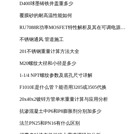
D400球墨铸铁井盖重多少
覆膜砂的耐高温性能如何
RU7088R功率MOSFET特性解析及其在可调电源设
计中的实践
不锈钢通风 管道施工
201不锈钢重量计算方法大全
M20螺纹大径和小径是多少
1-1/4 NPT螺纹参数及底孔尺寸详解
F1010E是什么管？能否用3205或3505代换
20x40x2镀锌方管单米重量计算与应用分析
抗渗混凝土中P6和P8膨胀剂分别加多少
法兰PN25和PN16有什么区别