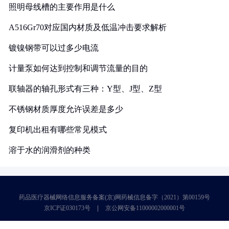
照明母线槽的主要作用是什么
A516Gr70对应国内材质及低温冲击要求解析
镀镍钢带可以过多少电流
计量泵如何达到控制和调节流量的目的
联轴器的轴孔形式有三种：Y型、J型、Z型
不锈钢材质厚度允许误差是多少
复印机出租有哪些常见模式
溶于水的润滑剂的种类
药品医疗器械网络信息服务备案(京)网药械信息备字（2021）第00159号
京ICP证030173号
京公网安备11000002000001号