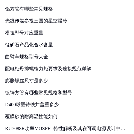
铝方管有哪些常见规格
光线传媒参投三国的星空爆冷
横担型号对应重量
锰矿石产品化合水含量
曲臂车规格型号大全
配电柜母排螺栓力矩要求及连接规范详解
膨胀螺丝尺寸是多少
镀锌方管有哪些常见规格和型号
D400球墨铸铁井盖重多少
覆膜砂的耐高温性能如何
RU7088R功率MOSFET特性解析及其在可调电源设计中的
实践