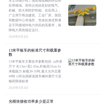
本文详细介绍了浇筑母线槽的特点和
应用领域。其特点包括良好的电气、
机械、防火和防护性能。在应用上，
广泛用于商业建筑、工业厂房、医院
和数据中心等场所，凭借自身优势满
足不同领域对电力供应的高要求，保
障电力系统稳定运行。
2026年8月4日
13米平板车的标准尺寸和载重参
数
13米平板车主要技术参数包括: a)外形
尺寸:长13m×宽2.45m,栏板高55cm b)
承载能力:标载30-35吨,最大允许总重
49吨 c)符合国家道路车辆外廓尺寸及
轴荷限值标准
2026年8月4日
光模块接收功率多少是正常