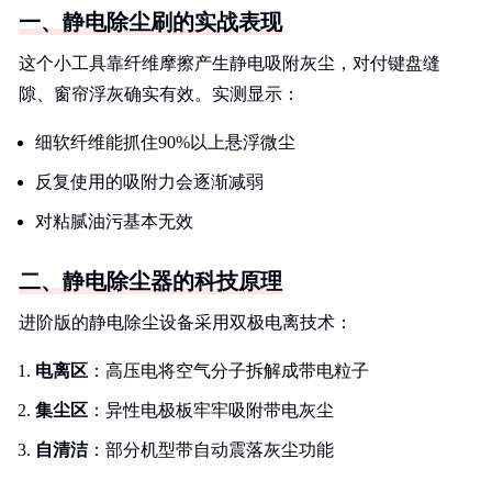
一、静电除尘刷的实战表现
这个小工具靠纤维摩擦产生静电吸附灰尘，对付键盘缝
隙、窗帘浮灰确实有效。实测显示：
细软纤维能抓住90%以上悬浮微尘
反复使用的吸附力会逐渐减弱
对粘腻油污基本无效
二、静电除尘器的科技原理
进阶版的静电除尘设备采用双极电离技术：
电离区
：高压电将空气分子拆解成带电粒子
集尘区
：异性电极板牢牢吸附带电灰尘
自清洁
：部分机型带自动震落灰尘功能