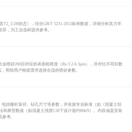
_1/2H状态），结合GB/T 5231-2012标准数据，详细分析其力学
差异，为工业选材提供参考。
砂200目对应的表面粗糙度（Ra 3.2-6.3μm），并对比不同目数
业实践，帮助用户根据需求选择合适的喷砂参数。
力，包括螺杆直径、钻孔尺寸等参数，并依据专业标准（如《混凝土结
方法和典型数值（如混凝土强度C30下设计值约80kN）。内容涵盖安装
员参考。