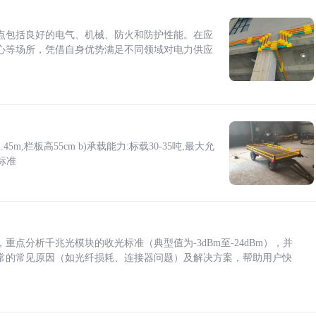
点包括良好的电气、机械、防火和防护性能。在应
心等场所，凭借自身优势满足不同领域对电力供应
5m,栏板高55cm b)承载能力:标载30-35吨,最大允
标准
点分析千兆光模块的收光标准（典型值为-3dBm至-24dBm），并
常的常见原因（如光纤损耗、连接器问题）及解决方案，帮助用户快