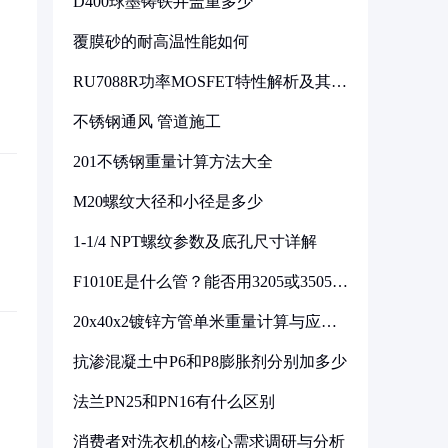
D400球墨铸铁井盖重多少
覆膜砂的耐高温性能如何
RU7088R功率MOSFET特性解析及其在
可调电源设计中的实践
不锈钢通风 管道施工
201不锈钢重量计算方法大全
M20螺纹大径和小径是多少
1-1/4 NPT螺纹参数及底孔尺寸详解
F1010E是什么管？能否用3205或3505代
换
20x40x2镀锌方管单米重量计算与应用
分析
抗渗混凝土中P6和P8膨胀剂分别加多少
法兰PN25和PN16有什么区别
消费者对洗衣机的核心需求调研与分析