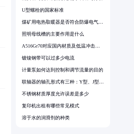
U型螺栓的国家标准
煤矿用电热取暖器是否符合防爆电气设
备标准
照明母线槽的主要作用是什么
A516Gr70对应国内材质及低温冲击要
求解析
镀镍钢带可以过多少电流
计量泵如何达到控制和调节流量的目的
联轴器的轴孔形式有三种：Y型、J型、
Z型
不锈钢材质厚度允许误差是多少
复印机出租有哪些常见模式
溶于水的润滑剂的种类