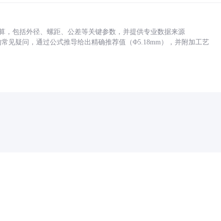
底孔计算，包括外径、螺距、公差等关键参数，并提供专业数据来源
孔尺寸的常见疑问，通过公式推导给出精确推荐值（Φ5.18mm），并附加工艺
药品医疗器械网络信息服务备案(京)网药械信息备字（2021）第00159号
京ICP证030173号
京公网安备11000002000001号