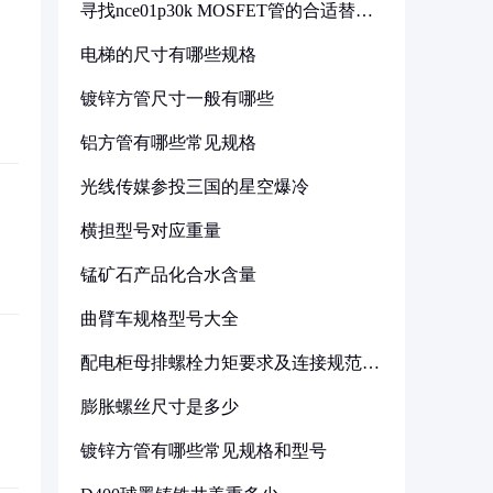
寻找nce01p30k MOSFET管的合适替代
型号
电梯的尺寸有哪些规格
镀锌方管尺寸一般有哪些
铝方管有哪些常见规格
光线传媒参投三国的星空爆冷
横担型号对应重量
锰矿石产品化合水含量
曲臂车规格型号大全
配电柜母排螺栓力矩要求及连接规范详
解
膨胀螺丝尺寸是多少
镀锌方管有哪些常见规格和型号