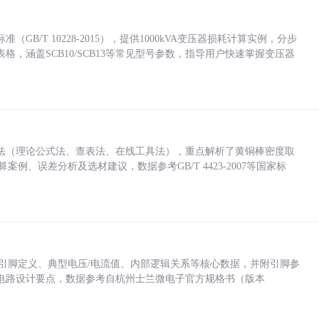
/T 10228-2015），提供1000kVA变压器损耗计算实例，分步
，涵盖SCB10/SCB13等常见型号参数，指导用户快速掌握变压器
法（理论公式法、查表法、在线工具法），重点解析了黄铜棒密度取
计算案例、误差分析及选材建议，数据参考GB/T 4423-2007等国家标
括各引脚定义、典型电压/电流值、内部逻辑关系等核心数据，并附引脚参
电路设计要点，数据参考自杭州士兰微电子官方规格书（版本