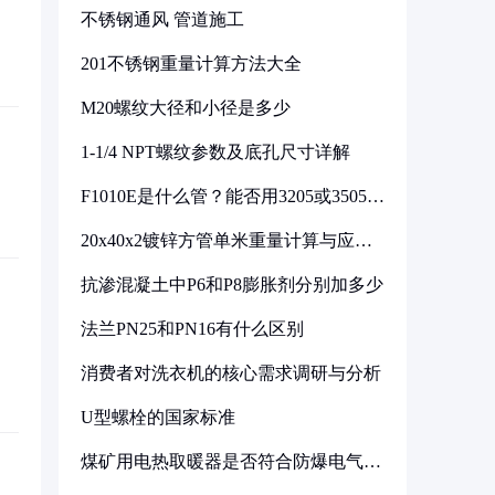
不锈钢通风 管道施工
201不锈钢重量计算方法大全
M20螺纹大径和小径是多少
1-1/4 NPT螺纹参数及底孔尺寸详解
F1010E是什么管？能否用3205或3505代
换
20x40x2镀锌方管单米重量计算与应用
分析
抗渗混凝土中P6和P8膨胀剂分别加多少
法兰PN25和PN16有什么区别
消费者对洗衣机的核心需求调研与分析
U型螺栓的国家标准
煤矿用电热取暖器是否符合防爆电气设
备标准