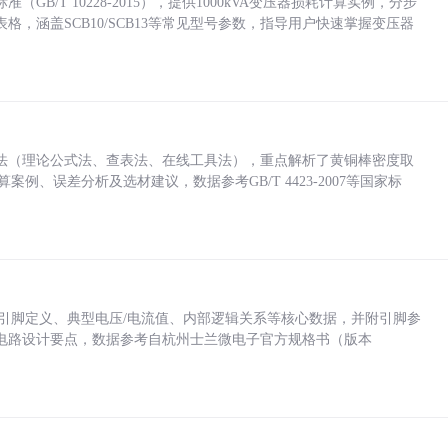
/T 10228-2015），提供1000kVA变压器损耗计算实例，分步
，涵盖SCB10/SCB13等常见型号参数，指导用户快速掌握变压器
法（理论公式法、查表法、在线工具法），重点解析了黄铜棒密度取
计算案例、误差分析及选材建议，数据参考GB/T 4423-2007等国家标
括各引脚定义、典型电压/电流值、内部逻辑关系等核心数据，并附引脚参
电路设计要点，数据参考自杭州士兰微电子官方规格书（版本