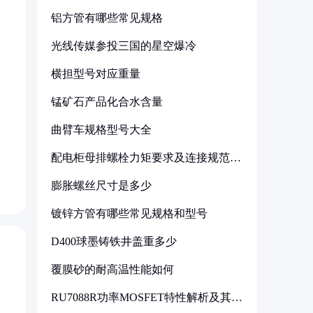
铝方管有哪些常见规格
光线传媒参投三国的星空爆冷
横担型号对应重量
锰矿石产品化合水含量
曲臂车规格型号大全
配电柜母排螺栓力矩要求及连接规范详
解
膨胀螺丝尺寸是多少
镀锌方管有哪些常见规格和型号
D400球墨铸铁井盖重多少
覆膜砂的耐高温性能如何
RU7088R功率MOSFET特性解析及其在
可调电源设计中的实践