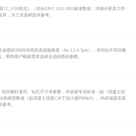
_1/2H状态），结合GB/T 5231-2012标准数据，详细分析其力学
差异，为工业选材提供参考。
砂200目对应的表面粗糙度（Ra 3.2-6.3μm），并对比不同目数
业实践，帮助用户根据需求选择合适的喷砂参数。
力，包括螺杆直径、钻孔尺寸等参数，并依据专业标准（如《混凝土结
方法和典型数值（如混凝土强度C30下设计值约80kN）。内容涵盖安装
员参考。