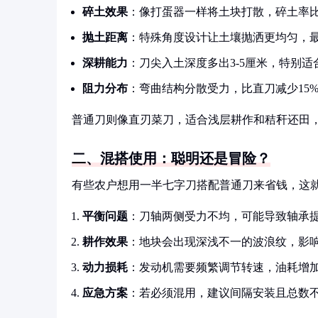
碎土效果
：像打蛋器一样将土块打散，碎土率比
抛土距离
：特殊角度设计让土壤抛洒更均匀，最远
深耕能力
：刀尖入土深度多出3-5厘米，特别适
阻力分布
：弯曲结构分散受力，比直刀减少15
普通刀则像直刃菜刀，适合浅层耕作和秸秆还田，
二、混搭使用：聪明还是冒险？
有些农户想用一半七字刀搭配普通刀来省钱，这
平衡问题
：刀轴两侧受力不均，可能导致轴承
耕作效果
：地块会出现深浅不一的波浪纹，影
动力损耗
：发动机需要频繁调节转速，油耗增加8
应急方案
：若必须混用，建议间隔安装且总数不