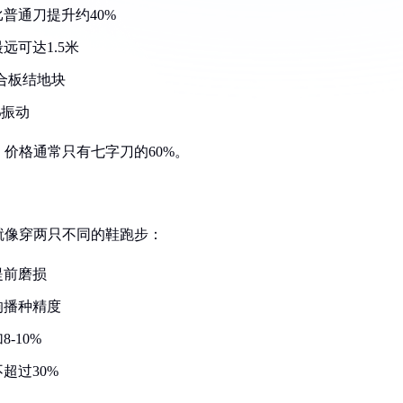
普通刀提升约40%
可达1.5米
合板结地块
%振动
价格通常只有七字刀的60%。
就像穿两只不同的鞋跑步：
提前磨损
响播种精度
-10%
超过30%