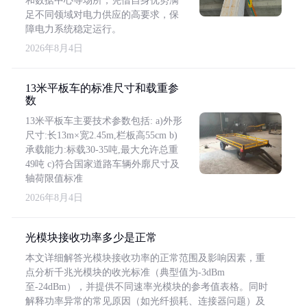
和数据中心等场所，凭借自身优势满
足不同领域对电力供应的高要求，保
障电力系统稳定运行。
2026年8月4日
13米平板车的标准尺寸和载重参
数
13米平板车主要技术参数包括: a)外形
尺寸:长13m×宽2.45m,栏板高55cm b)
承载能力:标载30-35吨,最大允许总重
49吨 c)符合国家道路车辆外廓尺寸及
轴荷限值标准
2026年8月4日
光模块接收功率多少是正常
本文详细解答光模块接收功率的正常范围及影响因素，重
点分析千兆光模块的收光标准（典型值为-3dBm
至-24dBm），并提供不同速率光模块的参考值表格。同时
解释功率异常的常见原因（如光纤损耗、连接器问题）及