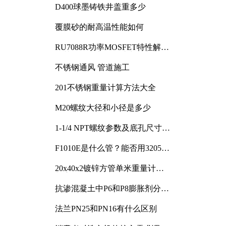
D400球墨铸铁井盖重多少
覆膜砂的耐高温性能如何
RU7088R功率MOSFET特性解析
及其在可调电源设计中的实践
不锈钢通风 管道施工
201不锈钢重量计算方法大全
M20螺纹大径和小径是多少
1-1/4 NPT螺纹参数及底孔尺寸详
解
F1010E是什么管？能否用3205或
3505代换
20x40x2镀锌方管单米重量计算
与应用分析
抗渗混凝土中P6和P8膨胀剂分别
加多少
法兰PN25和PN16有什么区别