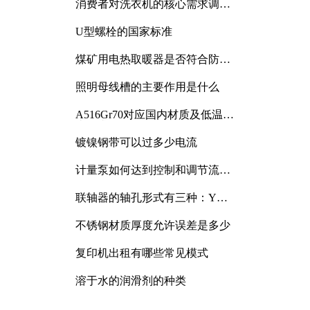
消费者对洗衣机的核心需求调研
与分析
U型螺栓的国家标准
煤矿用电热取暖器是否符合防爆
电气设备标准
照明母线槽的主要作用是什么
A516Gr70对应国内材质及低温冲
击要求解析
镀镍钢带可以过多少电流
计量泵如何达到控制和调节流量
的目的
联轴器的轴孔形式有三种：Y
型、J型、Z型
不锈钢材质厚度允许误差是多少
复印机出租有哪些常见模式
溶于水的润滑剂的种类