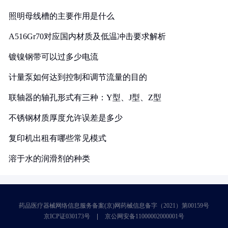
照明母线槽的主要作用是什么
A516Gr70对应国内材质及低温冲击要求解析
镀镍钢带可以过多少电流
计量泵如何达到控制和调节流量的目的
联轴器的轴孔形式有三种：Y型、J型、Z型
不锈钢材质厚度允许误差是多少
复印机出租有哪些常见模式
溶于水的润滑剂的种类
药品医疗器械网络信息服务备案(京)网药械信息备字（2021）第00159号
京ICP证030173号
京公网安备11000002000001号