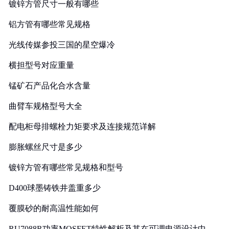
镀锌方管尺寸一般有哪些
铝方管有哪些常见规格
光线传媒参投三国的星空爆冷
横担型号对应重量
锰矿石产品化合水含量
曲臂车规格型号大全
配电柜母排螺栓力矩要求及连接规范详解
膨胀螺丝尺寸是多少
镀锌方管有哪些常见规格和型号
D400球墨铸铁井盖重多少
覆膜砂的耐高温性能如何
RU7088R功率MOSFET特性解析及其在可调电源设计中的