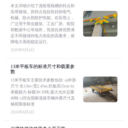
本文详细介绍了浇筑母线槽的特点和
应用领域。其特点包括良好的电气、
机械、防火和防护性能。在应用上，
广泛用于商业建筑、工业厂房、医院
和数据中心等场所，凭借自身优势满
足不同领域对电力供应的高要求，保
障电力系统稳定运行。
2026年8月4日
13米平板车的标准尺寸和载重参
数
13米平板车主要技术参数包括: a)外形
尺寸:长13m×宽2.45m,栏板高55cm b)
承载能力:标载30-35吨,最大允许总重
49吨 c)符合国家道路车辆外廓尺寸及
轴荷限值标准
2026年8月4日