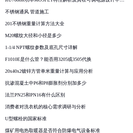
实践
不锈钢通风 管道施工
201不锈钢重量计算方法大全
M20螺纹大径和小径是多少
1-1/4 NPT螺纹参数及底孔尺寸详解
F1010E是什么管？能否用3205或3505代换
20x40x2镀锌方管单米重量计算与应用分析
抗渗混凝土中P6和P8膨胀剂分别加多少
法兰PN25和PN16有什么区别
消费者对洗衣机的核心需求调研与分析
U型螺栓的国家标准
煤矿用电热取暖器是否符合防爆电气设备标准