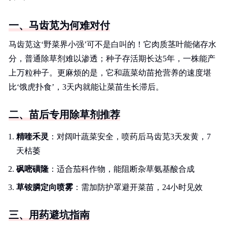
一、马齿苋为何难对付
马齿苋这‘野菜界小强’可不是白叫的！它肉质茎叶能储存水
分，普通除草剂难以渗透；种子存活期长达5年，一株能产
上万粒种子。更麻烦的是，它和蔬菜幼苗抢营养的速度堪
比‘饿虎扑食’，3天内就能让菜苗生长滞后。
二、苗后专用除草剂推荐
精喹禾灵
：对阔叶蔬菜安全，喷药后马齿苋3天发黄，7
天枯萎
砜嘧磺隆
：适合茄科作物，能阻断杂草氨基酸合成
草铵膦定向喷雾
：需加防护罩避开菜苗，24小时见效
三、用药避坑指南