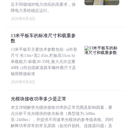
足不同领域对电力供应的高要求，保
障电力系统稳定运行。
2026年8月4日
13米平板车的标准尺寸和载重参
数
13米平板车主要技术参数包括: a)外形
尺寸:长13m×宽2.45m,栏板高55cm b)
承载能力:标载30-35吨,最大允许总重
49吨 c)符合国家道路车辆外廓尺寸及
轴荷限值标准
2026年8月4日
光模块接收功率多少是正常
本文详细解答光模块接收功率的正常范围及影响因素，重
点分析千兆光模块的收光标准（典型值为-3dBm
至-24dBm），并提供不同速率光模块的参考值表格。同时
解释功率异常的常见原因（如光纤损耗、连接器问题）及