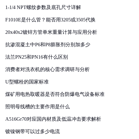
1-1/4 NPT螺纹参数及底孔尺寸详解
F1010E是什么管？能否用3205或3505代换
20x40x2镀锌方管单米重量计算与应用分析
抗渗混凝土中P6和P8膨胀剂分别加多少
法兰PN25和PN16有什么区别
消费者对洗衣机的核心需求调研与分析
U型螺栓的国家标准
煤矿用电热取暖器是否符合防爆电气设备标准
照明母线槽的主要作用是什么
A516Gr70对应国内材质及低温冲击要求解析
镀镍钢带可以过多少电流