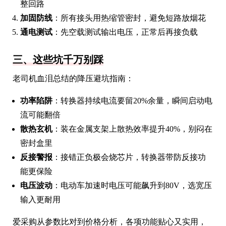
整回路
加固防线
：所有接头用热缩管密封，避免短路放烟花
通电测试
：先空载测试输出电压，正常后再接负载
三、这些坑千万别踩
老司机血泪总结的降压避坑指南：
功率陷阱
：转换器持续电流要留20%余量，瞬间启动电
流可能翻倍
散热玄机
：装在金属支架上散热效率提升40%，别闷在
密封盒里
反接警报
：接错正负极会烧芯片，转换器带防反接功
能更保险
电压波动
：电动车加速时电压可能飙升到80V，选宽压
输入更耐用
爱采购从参数比对到价格分析，各项功能贴心又实用，