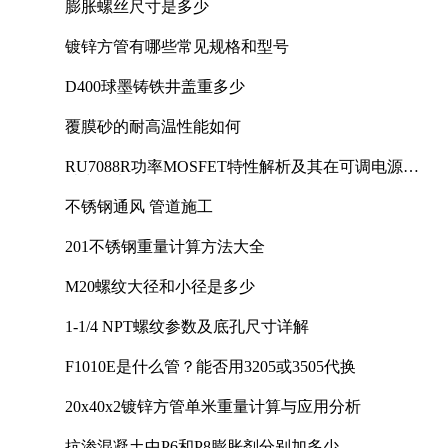
膨胀螺丝尺寸是多少
镀锌方管有哪些常见规格和型号
D400球墨铸铁井盖重多少
覆膜砂的耐高温性能如何
RU7088R功率MOSFET特性解析及其在可调电源设
计中的实践
不锈钢通风 管道施工
201不锈钢重量计算方法大全
M20螺纹大径和小径是多少
1-1/4 NPT螺纹参数及底孔尺寸详解
F1010E是什么管？能否用3205或3505代换
20x40x2镀锌方管单米重量计算与应用分析
抗渗混凝土中P6和P8膨胀剂分别加多少