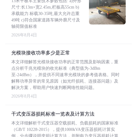
13米平板车主要技术参数包括: a)外形
尺寸:长13m×宽2.45m,栏板高55cm b)
承载能力:标载30-35吨,最大允许总重
49吨 c)符合国家道路车辆外廓尺寸及
轴荷限值标准
2026年8月4日
光模块接收功率多少是正常
本文详细解答光模块接收功率的正常范围及影响因素，重
点分析千兆光模块的收光标准（典型值为-3dBm
至-24dBm），并提供不同速率光模块的参考值表格。同时
解释功率异常的常见原因（如光纤损耗、连接器问题）及
解决方案，帮助用户快速判断网络性能问题。
2026年8月4日
干式变压器损耗标准一览表及计算方法
本文详细解析干式变压器空载损耗、负载损耗的国家标准
（GB/T 10228-2015），提供1000kVA变压器损耗计算实
例，分步骤说明变损计算方法，并附电力变压器损耗计算