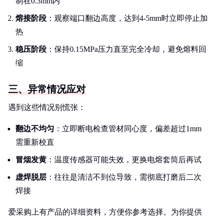
制在0.3mm内
熔接阶段
：观察端口翻边高度，达到4-5mm时立即停止加
热
稳压阶段
：保持0.15MPa压力直至完全冷却，避免熔料回
缩
三、异常情况应对
遇到这些情况别慌张：
翻边不均匀
：立即断电检查管材同心度，偏差超过1mm
需重新校直
冒烟发黄
：温度传感器可能失效，更换电熔套筒后再试
虚焊脱层
：往往是清洁不到位导致，需彻底打磨后二次
焊接
爱采购上有产品的详细资料，方便你参考选择。为你提供