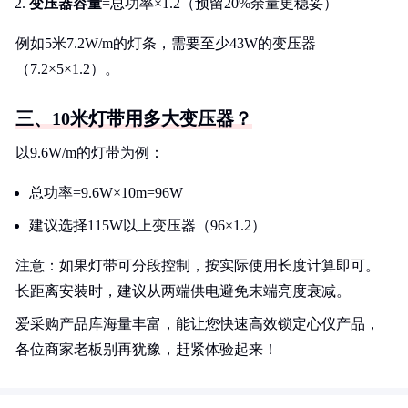
变压器容量
=总功率×1.2（预留20%余量更稳妥）
例如5米7.2W/m的灯条，需要至少43W的变压器
（7.2×5×1.2）。
三、10米灯带用多大变压器？
以9.6W/m的灯带为例：
总功率=9.6W×10m=96W
建议选择115W以上变压器（96×1.2）
注意：如果灯带可分段控制，按实际使用长度计算即可。
长距离安装时，建议从两端供电避免末端亮度衰减。
爱采购产品库海量丰富，能让您快速高效锁定心仪产品，
各位商家老板别再犹豫，赶紧体验起来！