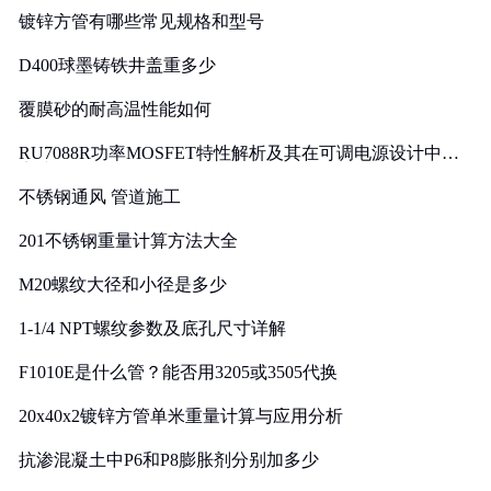
镀锌方管有哪些常见规格和型号
D400球墨铸铁井盖重多少
覆膜砂的耐高温性能如何
RU7088R功率MOSFET特性解析及其在可调电源设计中的
实践
不锈钢通风 管道施工
201不锈钢重量计算方法大全
M20螺纹大径和小径是多少
1-1/4 NPT螺纹参数及底孔尺寸详解
F1010E是什么管？能否用3205或3505代换
20x40x2镀锌方管单米重量计算与应用分析
抗渗混凝土中P6和P8膨胀剂分别加多少