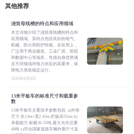
其他推荐
浇筑母线槽的特点和应用领域
本文详细介绍了浇筑母线槽的特点和
应用领域。其特点包括良好的电气、
机械、防火和防护性能。在应用上，
广泛用于商业建筑、工业厂房、医院
和数据中心等场所，凭借自身优势满
足不同领域对电力供应的高要求，保
障电力系统稳定运行。
2026年8月4日
13米平板车的标准尺寸和载重参
数
13米平板车主要技术参数包括: a)外形
尺寸:长13m×宽2.45m,栏板高55cm b)
承载能力:标载30-35吨,最大允许总重
49吨 c)符合国家道路车辆外廓尺寸及