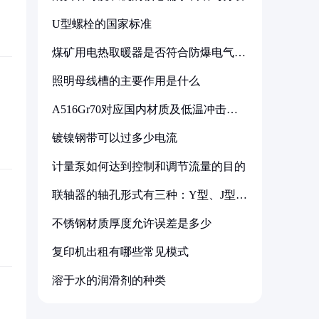
U型螺栓的国家标准
煤矿用电热取暖器是否符合防爆电气设
备标准
照明母线槽的主要作用是什么
A516Gr70对应国内材质及低温冲击要
求解析
镀镍钢带可以过多少电流
计量泵如何达到控制和调节流量的目的
联轴器的轴孔形式有三种：Y型、J型、
Z型
不锈钢材质厚度允许误差是多少
复印机出租有哪些常见模式
溶于水的润滑剂的种类