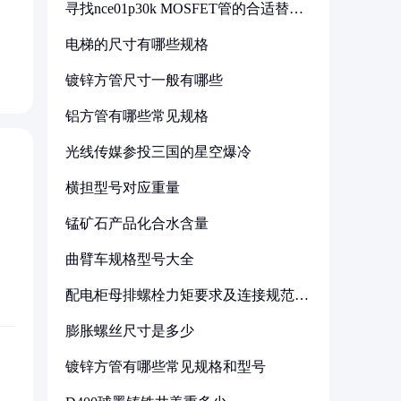
寻找nce01p30k MOSFET管的合适替代
型号
电梯的尺寸有哪些规格
镀锌方管尺寸一般有哪些
铝方管有哪些常见规格
光线传媒参投三国的星空爆冷
横担型号对应重量
锰矿石产品化合水含量
曲臂车规格型号大全
配电柜母排螺栓力矩要求及连接规范详
解
膨胀螺丝尺寸是多少
镀锌方管有哪些常见规格和型号