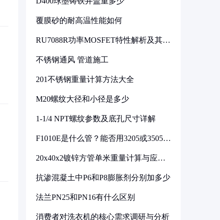
D400球墨铸铁井盖重多少
覆膜砂的耐高温性能如何
RU7088R功率MOSFET特性解析及其在
可调电源设计中的实践
不锈钢通风 管道施工
201不锈钢重量计算方法大全
M20螺纹大径和小径是多少
1-1/4 NPT螺纹参数及底孔尺寸详解
F1010E是什么管？能否用3205或3505代
换
20x40x2镀锌方管单米重量计算与应用
分析
抗渗混凝土中P6和P8膨胀剂分别加多少
法兰PN25和PN16有什么区别
消费者对洗衣机的核心需求调研与分析