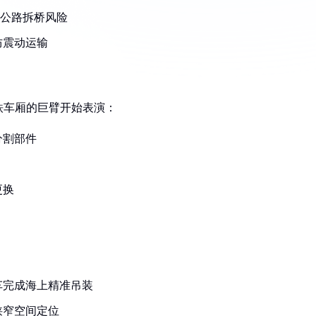
免公路拆桥风险
防震动运输
铁车厢的巨臂开始表演：
分割部件
更换
车完成海上精准吊装
狭窄空间定位