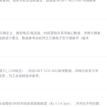
计算案例、误差分析及选材建议，数据参考GB/T 4423-2007等国家标
括各引脚定义、典型电压/电流值、内部逻辑关系等核心数据，并附引脚参
电路设计要点，数据参考自杭州士兰微电子官方规格书（版本
_1/2H状态），结合GB/T 5231-2012标准数据，详细分析其力学
差异，为工业选材提供参考。
砂200目对应的表面粗糙度（Ra 3.2-6.3μm），并对比不同目数