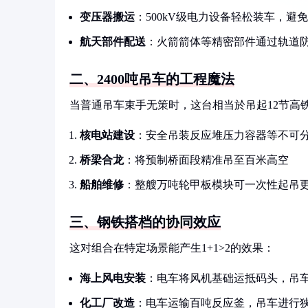
变压器搬运
：500kV级电力设备轻松装车，避
航天部件配送
：火箭箭体等精密部件通过轨道
二、2400吨吊车的工程魔法
当普通吊车束手无策时，这台相当於吊起12节高
核电站建设
：安全吊装反应堆压力容器等不可
桥梁合龙
：将预制桥面段精准吊至百米高空
船舶维修
：整艘万吨轮甲板模块可一次性起吊
三、钢铁搭档的协同效应
这对组合在特定场景能产生1+1>2的效果：
海上风电安装
：电车将风机基础运抵码头，吊
化工厂改造
：电车运输百吨反应釜，吊车进行