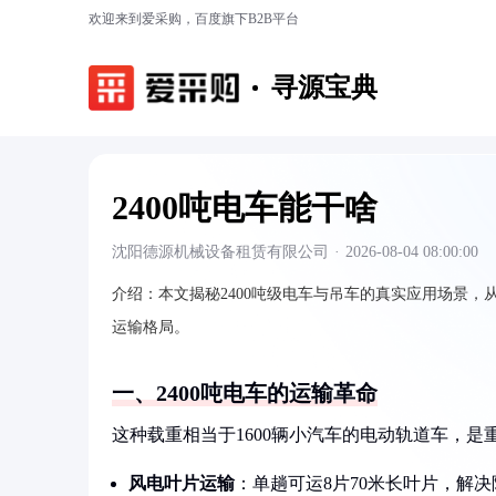
欢迎来到爱采购，百度旗下B2B平台
寻源宝典
2400吨电车能干啥
沈阳德源机械设备租赁有限公司
·
2026-08-04 08:00:00
介绍：
本文揭秘2400吨级电车与吊车的真实应用场景
运输格局。
一、2400吨电车的运输革命
这种载重相当于1600辆小汽车的电动轨道车，
风电叶片运输
：单趟可运8片70米长叶片，解