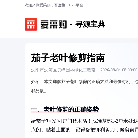
欢迎来到爱采购，百度旗下B2B平台
寻源宝典
茄子老叶修剪指南
沈阳市沈河区昊峰园林绿化工程部
·
2026-08-04 08:00:00
介绍：
本文详解茄子老叶修剪的正确方法和最佳时机，
和品质。
一、老叶修剪的正确姿势
给茄子'理发'可是门技术活！找准基部1-2厘米
点的、贴着土面的。记得备把锋利剪刀，修剪前