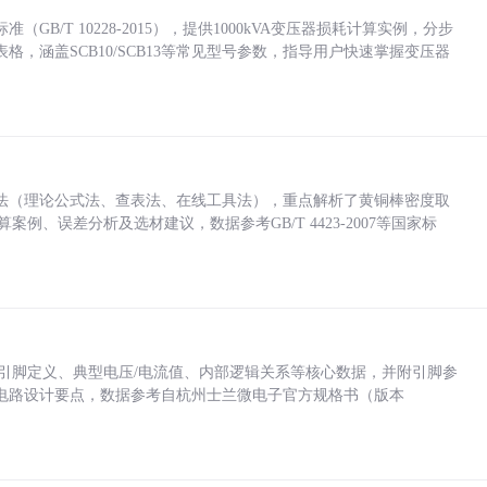
/T 10228-2015），提供1000kVA变压器损耗计算实例，分步
，涵盖SCB10/SCB13等常见型号参数，指导用户快速掌握变压器
法（理论公式法、查表法、在线工具法），重点解析了黄铜棒密度取
计算案例、误差分析及选材建议，数据参考GB/T 4423-2007等国家标
括各引脚定义、典型电压/电流值、内部逻辑关系等核心数据，并附引脚参
电路设计要点，数据参考自杭州士兰微电子官方规格书（版本