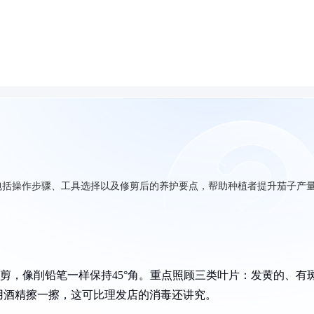
包括操作步骤、工具选择以及修剪后的养护要点，帮助种植者提升茄子产
处斜剪，像削铅笔一样保持45°角。重点照顾三类叶片：发黄的、有
用酒精擦一擦，这可比理发店的消毒还讲究。