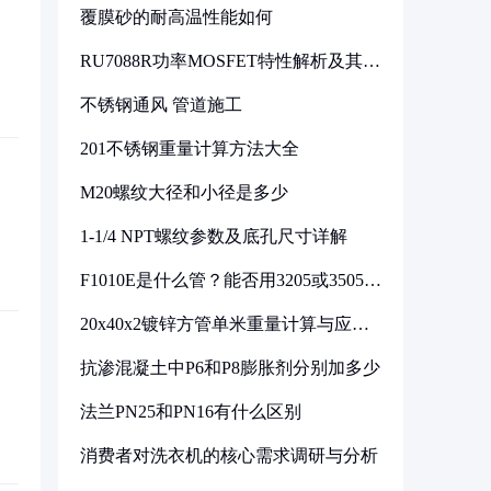
覆膜砂的耐高温性能如何
RU7088R功率MOSFET特性解析及其在
可调电源设计中的实践
不锈钢通风 管道施工
201不锈钢重量计算方法大全
M20螺纹大径和小径是多少
1-1/4 NPT螺纹参数及底孔尺寸详解
F1010E是什么管？能否用3205或3505代
换
20x40x2镀锌方管单米重量计算与应用
分析
抗渗混凝土中P6和P8膨胀剂分别加多少
法兰PN25和PN16有什么区别
消费者对洗衣机的核心需求调研与分析