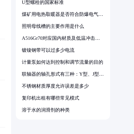
U型螺栓的国家标准
煤矿用电热取暖器是否符合防爆电气设
备标准
照明母线槽的主要作用是什么
A516Gr70对应国内材质及低温冲击要
求解析
镀镍钢带可以过多少电流
计量泵如何达到控制和调节流量的目的
联轴器的轴孔形式有三种：Y型、J型、
Z型
不锈钢材质厚度允许误差是多少
复印机出租有哪些常见模式
溶于水的润滑剂的种类