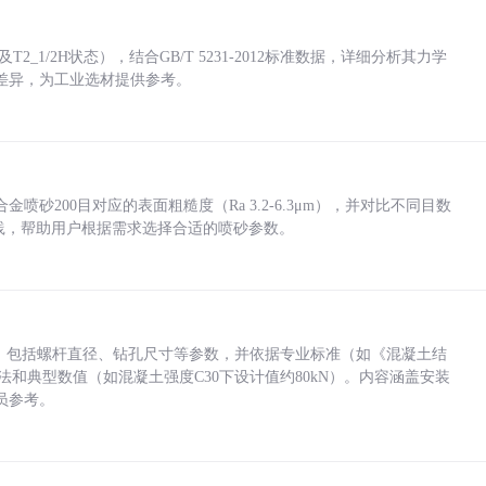
_1/2H状态），结合GB/T 5231-2012标准数据，详细分析其力学
差异，为工业选材提供参考。
砂200目对应的表面粗糙度（Ra 3.2-6.3μm），并对比不同目数
业实践，帮助用户根据需求选择合适的喷砂参数。
力，包括螺杆直径、钻孔尺寸等参数，并依据专业标准（如《混凝土结
方法和典型数值（如混凝土强度C30下设计值约80kN）。内容涵盖安装
员参考。