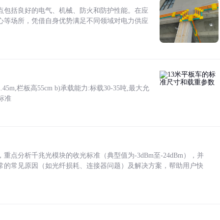
点包括良好的电气、机械、防火和防护性能。在应
心等场所，凭借自身优势满足不同领域对电力供应
5m,栏板高55cm b)承载能力:标载30-35吨,最大允
标准
点分析千兆光模块的收光标准（典型值为-3dBm至-24dBm），并
常的常见原因（如光纤损耗、连接器问题）及解决方案，帮助用户快