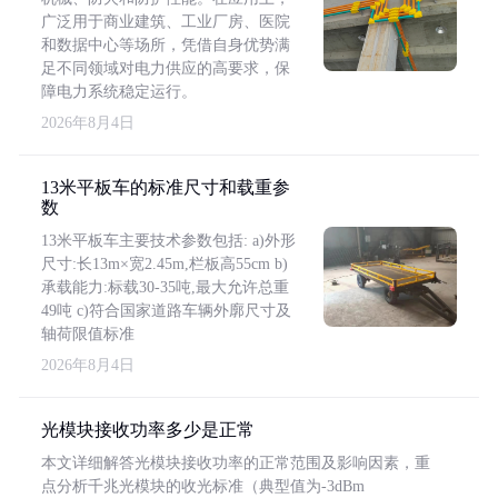
广泛用于商业建筑、工业厂房、医院
和数据中心等场所，凭借自身优势满
足不同领域对电力供应的高要求，保
障电力系统稳定运行。
2026年8月4日
13米平板车的标准尺寸和载重参
数
13米平板车主要技术参数包括: a)外形
尺寸:长13m×宽2.45m,栏板高55cm b)
承载能力:标载30-35吨,最大允许总重
49吨 c)符合国家道路车辆外廓尺寸及
轴荷限值标准
2026年8月4日
光模块接收功率多少是正常
本文详细解答光模块接收功率的正常范围及影响因素，重
点分析千兆光模块的收光标准（典型值为-3dBm