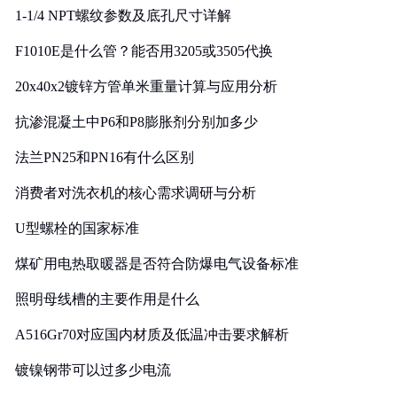
1-1/4 NPT螺纹参数及底孔尺寸详解
F1010E是什么管？能否用3205或3505代换
20x40x2镀锌方管单米重量计算与应用分析
抗渗混凝土中P6和P8膨胀剂分别加多少
法兰PN25和PN16有什么区别
消费者对洗衣机的核心需求调研与分析
U型螺栓的国家标准
煤矿用电热取暖器是否符合防爆电气设备标准
照明母线槽的主要作用是什么
A516Gr70对应国内材质及低温冲击要求解析
镀镍钢带可以过多少电流