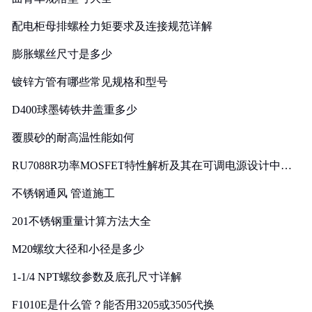
配电柜母排螺栓力矩要求及连接规范详解
膨胀螺丝尺寸是多少
镀锌方管有哪些常见规格和型号
D400球墨铸铁井盖重多少
覆膜砂的耐高温性能如何
RU7088R功率MOSFET特性解析及其在可调电源设计中的
实践
不锈钢通风 管道施工
201不锈钢重量计算方法大全
M20螺纹大径和小径是多少
1-1/4 NPT螺纹参数及底孔尺寸详解
F1010E是什么管？能否用3205或3505代换