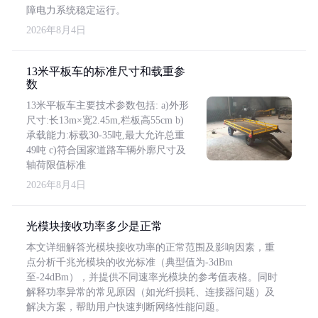
障电力系统稳定运行。
2026年8月4日
13米平板车的标准尺寸和载重参
数
13米平板车主要技术参数包括: a)外形
尺寸:长13m×宽2.45m,栏板高55cm b)
承载能力:标载30-35吨,最大允许总重
49吨 c)符合国家道路车辆外廓尺寸及
轴荷限值标准
2026年8月4日
光模块接收功率多少是正常
本文详细解答光模块接收功率的正常范围及影响因素，重
点分析千兆光模块的收光标准（典型值为-3dBm
至-24dBm），并提供不同速率光模块的参考值表格。同时
解释功率异常的常见原因（如光纤损耗、连接器问题）及
解决方案，帮助用户快速判断网络性能问题。