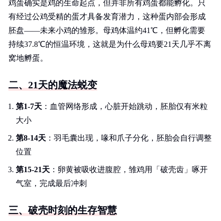
鸡蛋确实是鸡的生命起点，但并非所有鸡蛋都能孵化。只
有经过公鸡受精的蛋才具备发育潜力，这种蛋内部会形成
胚盘——未来小鸡的雏形。母鸡体温约41℃，但孵化需要
持续37.8℃的恒温环境，这就是为什么母鸡要21天几乎不离
窝地孵蛋。
二、21天的魔法蜕变
第1-7天
：血管网络形成，心脏开始跳动，胚胎仅有米粒
大小
第8-14天
：羽毛囊出现，喙和爪子分化，胚胎会自行调整
位置
第15-21天
：卵黄被吸收进腹腔，雏鸡用「破壳齿」啄开
气室，完成最后冲刺
三、破壳时刻的生存智慧