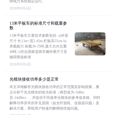
障电力系统稳定运行。
2026年8月4日
13米平板车的标准尺寸和载重参
数
13米平板车主要技术参数包括: a)外形
尺寸:长13m×宽2.45m,栏板高55cm b)
承载能力:标载30-35吨,最大允许总重
49吨 c)符合国家道路车辆外廓尺寸及
轴荷限值标准
2026年8月4日
光模块接收功率多少是正常
本文详细解答光模块接收功率的正常范围及影响因素，重
点分析千兆光模块的收光标准（典型值为-3dBm
至-24dBm），并提供不同速率光模块的参考值表格。同时
解释功率异常的常见原因（如光纤损耗、连接器问题）及
解决方案，帮助用户快速判断网络性能问题。