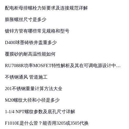
配电柜母排螺栓力矩要求及连接规范详解
膨胀螺丝尺寸是多少
镀锌方管有哪些常见规格和型号
D400球墨铸铁井盖重多少
覆膜砂的耐高温性能如何
RU7088R功率MOSFET特性解析及其在可调电源设计中的
实践
不锈钢通风 管道施工
201不锈钢重量计算方法大全
M20螺纹大径和小径是多少
1-1/4 NPT螺纹参数及底孔尺寸详解
F1010E是什么管？能否用3205或3505代换