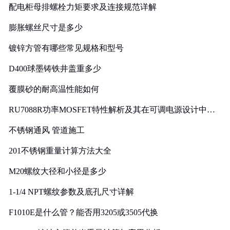
配电柜母排螺栓力矩要求及连接规范详解
膨胀螺丝尺寸是多少
镀锌方管有哪些常见规格和型号
D400球墨铸铁井盖重多少
覆膜砂的耐高温性能如何
RU7088R功率MOSFET特性解析及其在可调电源设计中的
实践
不锈钢通风 管道施工
201不锈钢重量计算方法大全
M20螺纹大径和小径是多少
1-1/4 NPT螺纹参数及底孔尺寸详解
F1010E是什么管？能否用3205或3505代换