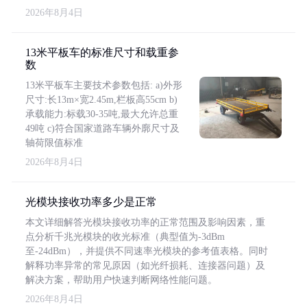
2026年8月4日
13米平板车的标准尺寸和载重参
数
13米平板车主要技术参数包括: a)外形
尺寸:长13m×宽2.45m,栏板高55cm b)
承载能力:标载30-35吨,最大允许总重
49吨 c)符合国家道路车辆外廓尺寸及
轴荷限值标准
2026年8月4日
光模块接收功率多少是正常
本文详细解答光模块接收功率的正常范围及影响因素，重
点分析千兆光模块的收光标准（典型值为-3dBm
至-24dBm），并提供不同速率光模块的参考值表格。同时
解释功率异常的常见原因（如光纤损耗、连接器问题）及
解决方案，帮助用户快速判断网络性能问题。
2026年8月4日