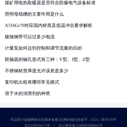
煤矿用电热取暖器是否符合防爆电气设备标准
照明母线槽的主要作用是什么
A516Gr70对应国内材质及低温冲击要求解析
镀镍钢带可以过多少电流
计量泵如何达到控制和调节流量的目的
联轴器的轴孔形式有三种：Y型、J型、Z型
不锈钢材质厚度允许误差是多少
复印机出租有哪些常见模式
溶于水的润滑剂的种类
药品医疗器械网络信息服务备案(京)网药械信息备字（2021）第00159号
京ICP证030173号
京公网安备11000002000001号