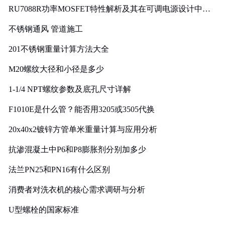
RU7088R功率MOSFET特性解析及其在可调电源设计中的
实践
不锈钢通风 管道施工
201不锈钢重量计算方法大全
M20螺纹大径和小径是多少
1-1/4 NPT螺纹参数及底孔尺寸详解
F1010E是什么管？能否用3205或3505代换
20x40x2镀锌方管单米重量计算与应用分析
抗渗混凝土中P6和P8膨胀剂分别加多少
法兰PN25和PN16有什么区别
消费者对洗衣机的核心需求调研与分析
U型螺栓的国家标准