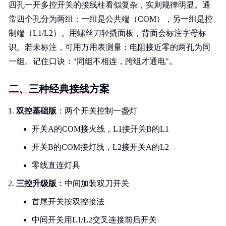
四孔一开多控开关的接线柱看似复杂，实则规律明显。通
常四个孔分为两组：一组是公共端（COM），另一组是控
制端（L1/L2）。用螺丝刀轻撬面板，背面会标注字母标
识。若未标注，可用万用表测量：电阻接近零的两孔为同
一组。记住口诀："同组不相连，跨组才通电"。
二、三种经典接线方案
双控基础版
：两个开关控制一盏灯
开关A的COM接火线，L1接开关B的L1
开关B的COM接灯线，L2接开关A的L2
零线直连灯具
三控升级版
：中间加装双刀开关
首尾开关按双控接法
中间开关用L1/L2交叉连接前后开关