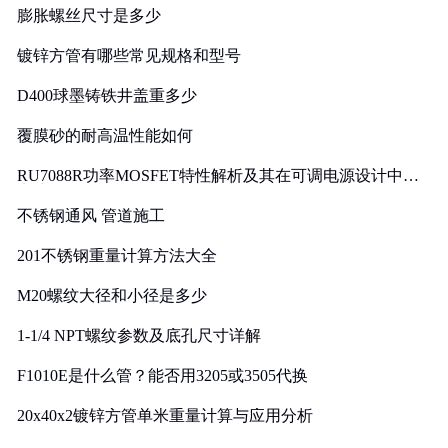
膨胀螺丝尺寸是多少
镀锌方管有哪些常见规格和型号
D400球墨铸铁井盖重多少
覆膜砂的耐高温性能如何
RU7088R功率MOSFET特性解析及其在可调电源设计中的
实践
不锈钢通风 管道施工
201不锈钢重量计算方法大全
M20螺纹大径和小径是多少
1-1/4 NPT螺纹参数及底孔尺寸详解
F1010E是什么管？能否用3205或3505代换
20x40x2镀锌方管单米重量计算与应用分析