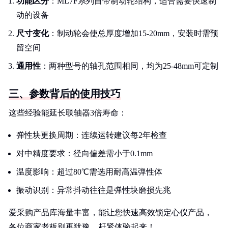
功能区分
：ML7F系列自带制动轮结构，适合需要快速制
动的设备
尺寸变化
：制动轮会使总厚度增加15-20mm，安装时需预
留空间
通用性
：两种型号的轴孔范围相同，均为25-48mm可定制
三、参数背后的使用技巧
这些经验能延长联轴器3倍寿命：
弹性块更换周期：连续运转建议每2年检查
对中精度要求：径向偏差需小于0.1mm
温度影响：超过80℃需选用耐高温弹性体
振动识别：异常抖动往往是弹性块磨损先兆
爱采购产品库海量丰富，能让您快速高效锁定心仪产品，
各位商家老板别再犹豫，赶紧体验起来！