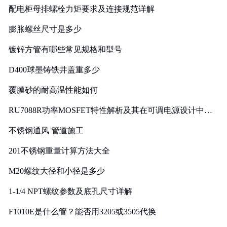
配电柜母排螺栓力矩要求及连接规范详解
膨胀螺丝尺寸是多少
镀锌方管有哪些常见规格和型号
D400球墨铸铁井盖重多少
覆膜砂的耐高温性能如何
RU7088R功率MOSFET特性解析及其在可调电源设计中的
实践
不锈钢通风 管道施工
201不锈钢重量计算方法大全
M20螺纹大径和小径是多少
1-1/4 NPT螺纹参数及底孔尺寸详解
F1010E是什么管？能否用3205或3505代换