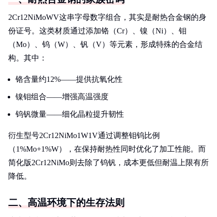
2Cr12NiMoWV这串字母数字组合，其实是耐热合金钢的身
份证号。这类材质通过添加铬（Cr）、镍（Ni）、钼
（Mo）、钨（W）、钒（V）等元素，形成特殊的合金结
构。其中：
铬含量约12%——提供抗氧化性
镍钼组合——增强高温强度
钨钒微量——细化晶粒提升韧性
衍生型号2Cr12NiMo1W1V通过调整钼钨比例
（1%Mo+1%W），在保持耐热性同时优化了加工性能。而
简化版2Cr12NiMo则去除了钨钒，成本更低但耐温上限有所
降低。
二、高温环境下的生存法则