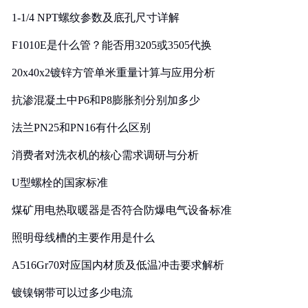
1-1/4 NPT螺纹参数及底孔尺寸详解
F1010E是什么管？能否用3205或3505代换
20x40x2镀锌方管单米重量计算与应用分析
抗渗混凝土中P6和P8膨胀剂分别加多少
法兰PN25和PN16有什么区别
消费者对洗衣机的核心需求调研与分析
U型螺栓的国家标准
煤矿用电热取暖器是否符合防爆电气设备标准
照明母线槽的主要作用是什么
A516Gr70对应国内材质及低温冲击要求解析
镀镍钢带可以过多少电流