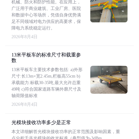
机械、防火和防护性能。在应用上，
广泛用于商业建筑、工业厂房、医院
和数据中心等场所，凭借自身优势满
足不同领域对电力供应的高要求，保
障电力系统稳定运行。
2026年8月4日
13米平板车的标准尺寸和载重参
数
13米平板车主要技术参数包括: a)外形
尺寸:长13m×宽2.45m,栏板高55cm b)
承载能力:标载30-35吨,最大允许总重
49吨 c)符合国家道路车辆外廓尺寸及
轴荷限值标准
2026年8月4日
光模块接收功率多少是正常
本文详细解答光模块接收功率的正常范围及影响因素，重
点分析千兆光模块的收光标准（典型值为-3dBm