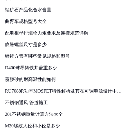
锰矿石产品化合水含量
曲臂车规格型号大全
配电柜母排螺栓力矩要求及连接规范详解
膨胀螺丝尺寸是多少
镀锌方管有哪些常见规格和型号
D400球墨铸铁井盖重多少
覆膜砂的耐高温性能如何
RU7088R功率MOSFET特性解析及其在可调电源设计中的
实践
不锈钢通风 管道施工
201不锈钢重量计算方法大全
M20螺纹大径和小径是多少