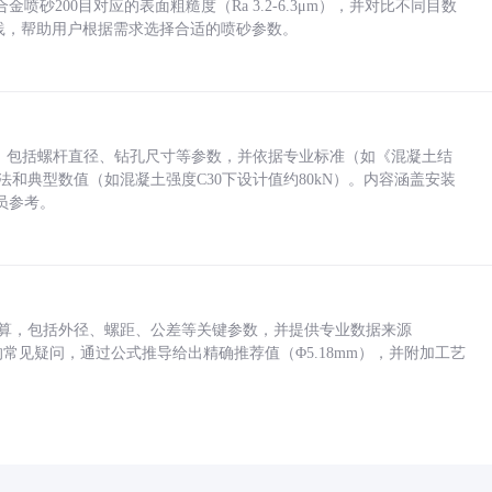
砂200目对应的表面粗糙度（Ra 3.2-6.3μm），并对比不同目数
业实践，帮助用户根据需求选择合适的喷砂参数。
力，包括螺杆直径、钻孔尺寸等参数，并依据专业标准（如《混凝土结
方法和典型数值（如混凝土强度C30下设计值约80kN）。内容涵盖安装
员参考。
底孔计算，包括外径、螺距、公差等关键参数，并提供专业数据来源
孔尺寸的常见疑问，通过公式推导给出精确推荐值（Φ5.18mm），并附加工艺