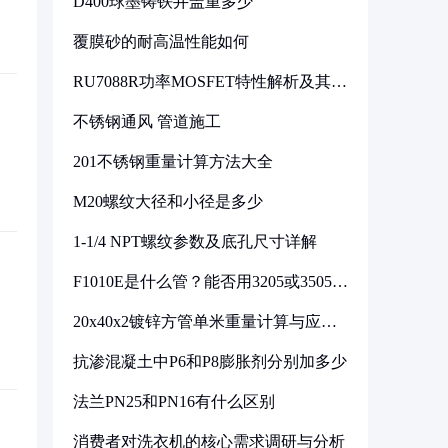
D400球墨铸铁井盖重多少
覆膜砂的耐高温性能如何
RU7088R功率MOSFET特性解析及其在
可调电源设计中的实践
不锈钢通风 管道施工
201不锈钢重量计算方法大全
M20螺纹大径和小径是多少
1-1/4 NPT螺纹参数及底孔尺寸详解
F1010E是什么管？能否用3205或3505代
换
20x40x2镀锌方管单米重量计算与应用
分析
抗渗混凝土中P6和P8膨胀剂分别加多少
法兰PN25和PN16有什么区别
消费者对洗衣机的核心需求调研与分析