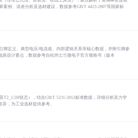
法（理论公式法、查表法、在线工具法），重点解析了黄铜棒密度取
计算案例、误差分析及选材建议，数据参考GB/T 4423-2007等国家标
括各引脚定义、典型电压/电流值、内部逻辑关系等核心数据，并附引脚参
电路设计要点，数据参考自杭州士兰微电子官方规格书（版本
_1/2H状态），结合GB/T 5231-2012标准数据，详细分析其力学
差异，为工业选材提供参考。