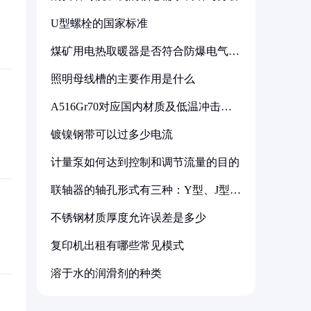
U型螺栓的国家标准
煤矿用电热取暖器是否符合防爆电气设
备标准
照明母线槽的主要作用是什么
A516Gr70对应国内材质及低温冲击要
求解析
镀镍钢带可以过多少电流
计量泵如何达到控制和调节流量的目的
联轴器的轴孔形式有三种：Y型、J型、
Z型
不锈钢材质厚度允许误差是多少
复印机出租有哪些常见模式
溶于水的润滑剂的种类