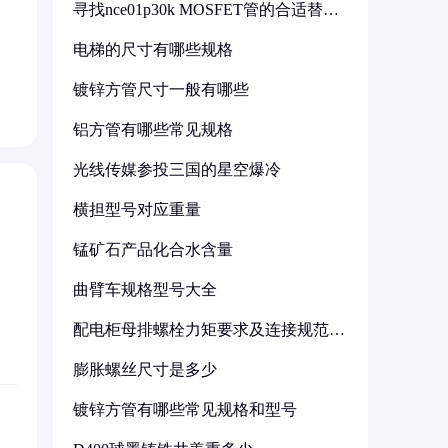
寻找nce01p30k MOSFET管的合适替代
型号
电梯的尺寸有哪些规格
镀锌方管尺寸一般有哪些
铝方管有哪些常见规格
光线传媒参投三国的星空爆冷
横担型号对应重量
锰矿石产品化合水含量
曲臂车规格型号大全
配电柜母排螺栓力矩要求及连接规范详
解
膨胀螺丝尺寸是多少
镀锌方管有哪些常见规格和型号