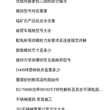
光线传媒参投三国的星空爆冷
横担型号对应重量
锰矿石产品化合水含量
曲臂车规格型号大全
配电柜母排螺栓力矩要求及连接规范详解
膨胀螺丝尺寸是多少
镀锌方管有哪些常见规格和型号
D400球墨铸铁井盖重多少
覆膜砂的耐高温性能如何
RU7088R功率MOSFET特性解析及其在可调电源设
计中的实践
不锈钢通风 管道施工
201不锈钢重量计算方法大全