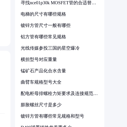
寻找nce01p30k MOSFET管的合适替代
型号
电梯的尺寸有哪些规格
镀锌方管尺寸一般有哪些
铝方管有哪些常见规格
光线传媒参投三国的星空爆冷
横担型号对应重量
锰矿石产品化合水含量
曲臂车规格型号大全
配电柜母排螺栓力矩要求及连接规范详
解
膨胀螺丝尺寸是多少
镀锌方管有哪些常见规格和型号