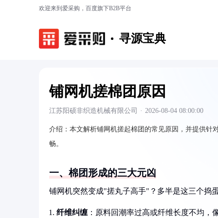
欢迎来到爱采购，百度旗下B2B平台
寻源宝典
铺网机搓棉团原因
江苏阳硕非织造机械有限公司
·
2026-08-04 08:00:00
介绍：
本文解析铺网机搓起棉团的常见原因，并提供针
畅。
一、棉团形成的三大元凶
铺网机突然变成"搓丸子高手"？多半是这三个捣
纤维纠缠
：原料回潮率过高或纤维长度不均，