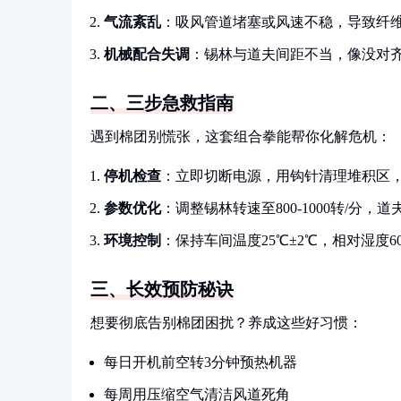
气流紊乱
：吸风管道堵塞或风速不稳，导致纤
机械配合失调
：锡林与道夫间距不当，像没对
二、三步急救指南
遇到棉团别慌张，这套组合拳能帮你化解危机：
停机检查
：立即切断电源，用钩针清理堆积区
参数优化
：调整锡林转速至800-1000转/分，道夫隔
环境控制
：保持车间温度25℃±2℃，相对湿度6
三、长效预防秘诀
想要彻底告别棉团困扰？养成这些好习惯：
每日开机前空转3分钟预热机器
每周用压缩空气清洁风道死角