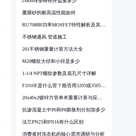
D400球墨铸铁井盖重多少
覆膜砂的耐高温性能如何
RU7088R功率MOSFET特性解析及其在
可调电源设计中的实践
不锈钢通风 管道施工
201不锈钢重量计算方法大全
M20螺纹大径和小径是多少
1-1/4 NPT螺纹参数及底孔尺寸详解
F1010E是什么管？能否用3205或3505代
换
20x40x2镀锌方管单米重量计算与应用
分析
抗渗混凝土中P6和P8膨胀剂分别加多少
法兰PN25和PN16有什么区别
消费者对洗衣机的核心需求调研与分析