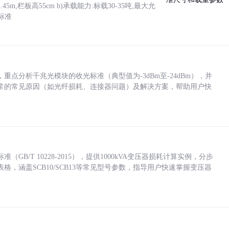
5m,栏板高55cm b)承载能力:标载30-35吨,最大允
标准
点分析千兆光模块的收光标准（典型值为-3dBm至-24dBm），并
常的常见原因（如光纤损耗、连接器问题）及解决方案，帮助用户快
/T 10228-2015），提供1000kVA变压器损耗计算实例，分步
，涵盖SCB10/SCB13等常见型号参数，指导用户快速掌握变压器