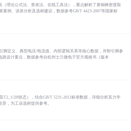
法（理论公式法、查表法、在线工具法），重点解析了黄铜棒密度取
计算案例、误差分析及选材建议，数据参考GB/T 4423-2007等国家标
括各引脚定义、典型电压/电流值、内部逻辑关系等核心数据，并附引脚参
电路设计要点，数据参考自杭州士兰微电子官方规格书（版本
_1/2H状态），结合GB/T 5231-2012标准数据，详细分析其力学
差异，为工业选材提供参考。