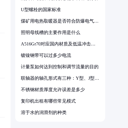
U型螺栓的国家标准
煤矿用电热取暖器是否符合防爆电气设
备标准
照明母线槽的主要作用是什么
A516Gr70对应国内材质及低温冲击要
求解析
镀镍钢带可以过多少电流
计量泵如何达到控制和调节流量的目的
联轴器的轴孔形式有三种：Y型、J型、
Z型
不锈钢材质厚度允许误差是多少
复印机出租有哪些常见模式
溶于水的润滑剂的种类