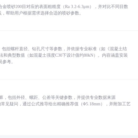
砂200目对应的表面粗糙度（Ra 3.2-6.3μm），并对比不同目数
业实践，帮助用户根据需求选择合适的喷砂参数。
力，包括螺杆直径、钻孔尺寸等参数，并依据专业标准（如《混凝土结
方法和典型数值（如混凝土强度C30下设计值约80kN）。内容涵盖安装
员参考。
底孔计算，包括外径、螺距、公差等关键参数，并提供专业数据来源
孔尺寸的常见疑问，通过公式推导给出精确推荐值（Φ5.18mm），并附加工艺