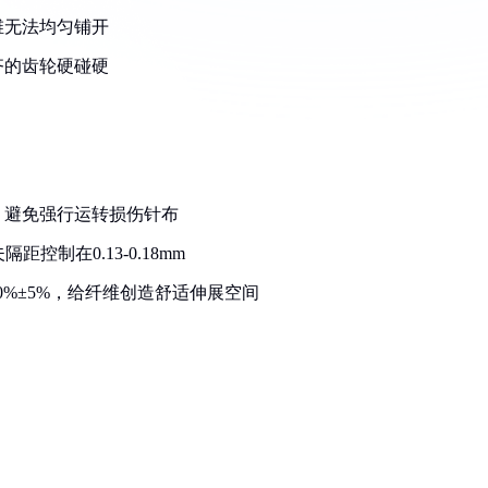
维无法均匀铺开
齐的齿轮硬碰硬
，避免强行运转损伤针布
距控制在0.13-0.18mm
0%±5%，给纤维创造舒适伸展空间