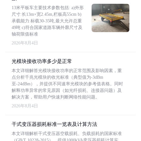
13米平板车主要技术参数包括: a)外形
尺寸:长13m×宽2.45m,栏板高55cm b)
承载能力:标载30-35吨,最大允许总重
49吨 c)符合国家道路车辆外廓尺寸及
轴荷限值标准
2026年8月4日
光模块接收功率多少是正常
本文详细解答光模块接收功率的正常范围及影响因素，重
点分析千兆光模块的收光标准（典型值为-3dBm
至-24dBm），并提供不同速率光模块的参考值表格。同时
解释功率异常的常见原因（如光纤损耗、连接器问题）及
解决方案，帮助用户快速判断网络性能问题。
2026年8月4日
干式变压器损耗标准一览表及计算方法
本文详细解析干式变压器空载损耗、负载损耗的国家标准
（GB/T 10228-2015），提供1000kVA变压器损耗计算实