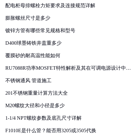
配电柜母排螺栓力矩要求及连接规范详解
膨胀螺丝尺寸是多少
镀锌方管有哪些常见规格和型号
D400球墨铸铁井盖重多少
覆膜砂的耐高温性能如何
RU7088R功率MOSFET特性解析及其在可调电源设计中的
实践
不锈钢通风 管道施工
201不锈钢重量计算方法大全
M20螺纹大径和小径是多少
1-1/4 NPT螺纹参数及底孔尺寸详解
F1010E是什么管？能否用3205或3505代换