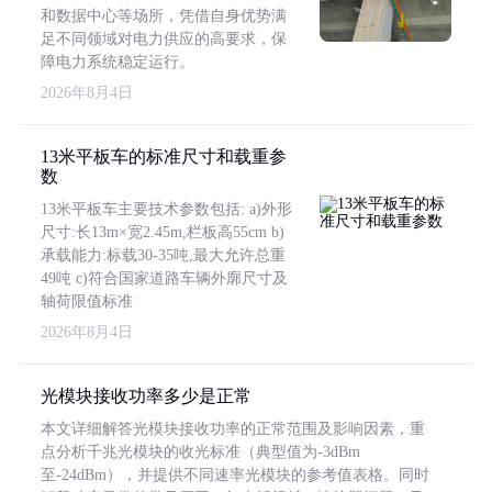
和数据中心等场所，凭借自身优势满
足不同领域对电力供应的高要求，保
障电力系统稳定运行。
2026年8月4日
13米平板车的标准尺寸和载重参
数
13米平板车主要技术参数包括: a)外形
尺寸:长13m×宽2.45m,栏板高55cm b)
承载能力:标载30-35吨,最大允许总重
49吨 c)符合国家道路车辆外廓尺寸及
轴荷限值标准
2026年8月4日
光模块接收功率多少是正常
本文详细解答光模块接收功率的正常范围及影响因素，重
点分析千兆光模块的收光标准（典型值为-3dBm
至-24dBm），并提供不同速率光模块的参考值表格。同时