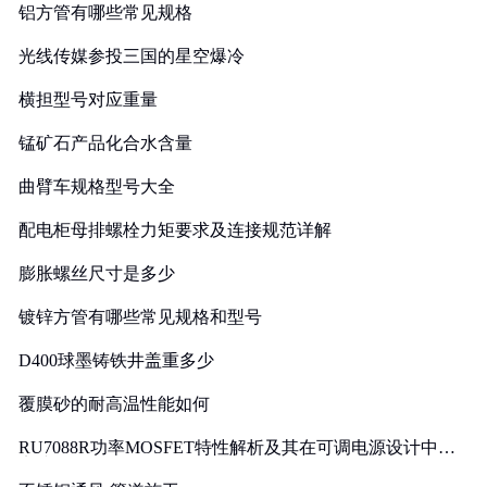
铝方管有哪些常见规格
光线传媒参投三国的星空爆冷
横担型号对应重量
锰矿石产品化合水含量
曲臂车规格型号大全
配电柜母排螺栓力矩要求及连接规范详解
膨胀螺丝尺寸是多少
镀锌方管有哪些常见规格和型号
D400球墨铸铁井盖重多少
覆膜砂的耐高温性能如何
RU7088R功率MOSFET特性解析及其在可调电源设计中的
实践