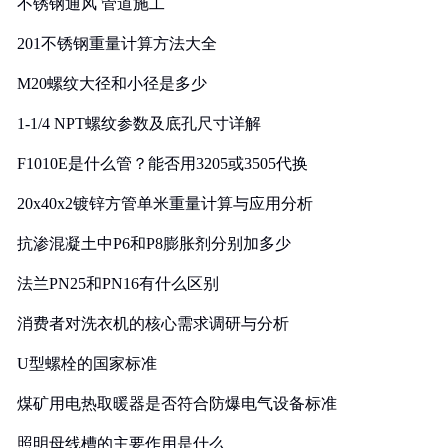
不锈钢通风 管道施工
201不锈钢重量计算方法大全
M20螺纹大径和小径是多少
1-1/4 NPT螺纹参数及底孔尺寸详解
F1010E是什么管？能否用3205或3505代换
20x40x2镀锌方管单米重量计算与应用分析
抗渗混凝土中P6和P8膨胀剂分别加多少
法兰PN25和PN16有什么区别
消费者对洗衣机的核心需求调研与分析
U型螺栓的国家标准
煤矿用电热取暖器是否符合防爆电气设备标准
照明母线槽的主要作用是什么