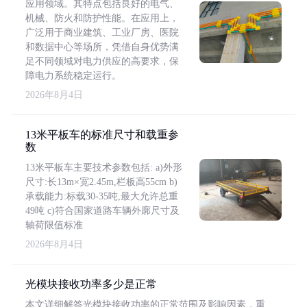
应用领域。其特点包括良好的电气、
机械、防火和防护性能。在应用上，
广泛用于商业建筑、工业厂房、医院
和数据中心等场所，凭借自身优势满
足不同领域对电力供应的高要求，保
障电力系统稳定运行。
2026年8月4日
13米平板车的标准尺寸和载重参
数
13米平板车主要技术参数包括: a)外形
尺寸:长13m×宽2.45m,栏板高55cm b)
承载能力:标载30-35吨,最大允许总重
49吨 c)符合国家道路车辆外廓尺寸及
轴荷限值标准
2026年8月4日
光模块接收功率多少是正常
本文详细解答光模块接收功率的正常范围及影响因素，重