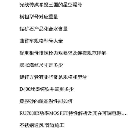
光线传媒参投三国的星空爆冷
横担型号对应重量
锰矿石产品化合水含量
曲臂车规格型号大全
配电柜母排螺栓力矩要求及连接规范详解
膨胀螺丝尺寸是多少
镀锌方管有哪些常见规格和型号
D400球墨铸铁井盖重多少
覆膜砂的耐高温性能如何
RU7088R功率MOSFET特性解析及其在可调电源设
计中的实践
不锈钢通风 管道施工