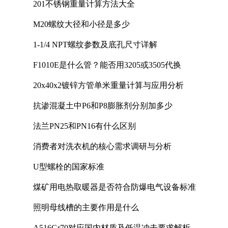
201不锈钢重量计算方法大全
M20螺纹大径和小径是多少
1-1/4 NPT螺纹参数及底孔尺寸详解
F1010E是什么管？能否用3205或3505代换
20x40x2镀锌方管单米重量计算与应用分析
抗渗混凝土中P6和P8膨胀剂分别加多少
法兰PN25和PN16有什么区别
消费者对洗衣机的核心需求调研与分析
U型螺栓的国家标准
煤矿用电热取暖器是否符合防爆电气设备标准
照明母线槽的主要作用是什么
A516Gr70对应国内材质及低温冲击要求解析