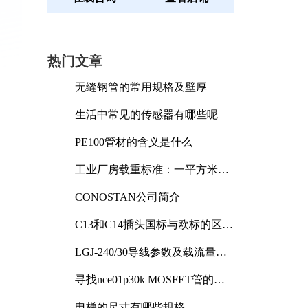
热门文章
无缝钢管的常用规格及壁厚
。
生活中常见的传感器有哪些呢
PE100管材的含义是什么
工业厂房载重标准：一平方米能
承受多少公斤
CONOSTAN公司简介
C13和C14插头国标与欧标的区别
及其标准解析
LGJ-240/30导线参数及载流量解
析
寻找nce01p30k MOSFET管的合
适替代型号
电梯的尺寸有哪些规格