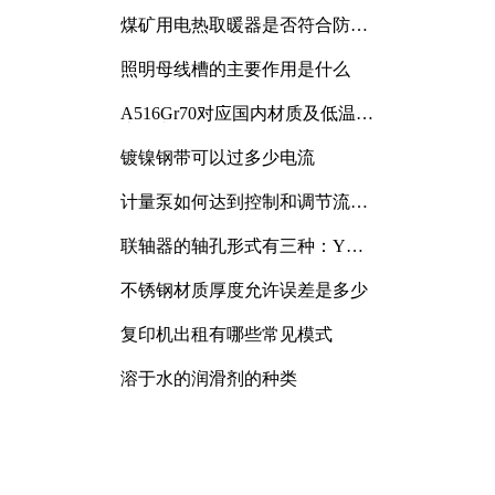
煤矿用电热取暖器是否符合防爆
电气设备标准
照明母线槽的主要作用是什么
A516Gr70对应国内材质及低温冲
击要求解析
镀镍钢带可以过多少电流
计量泵如何达到控制和调节流量
的目的
联轴器的轴孔形式有三种：Y
型、J型、Z型
不锈钢材质厚度允许误差是多少
复印机出租有哪些常见模式
溶于水的润滑剂的种类