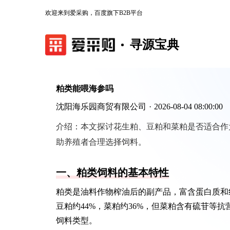
欢迎来到爱采购，百度旗下B2B平台
寻源宝典
粕类能喂海参吗
沈阳海乐园商贸有限公司
·
2026-08-04 08:00:00
介绍：
本文探讨花生粕、豆粕和菜粕是否适合作
助养殖者合理选择饲料。
一、粕类饲料的基本特性
粕类是油料作物榨油后的副产品，富含蛋白质和
豆粕约44%，菜粕约36%，但菜粕含有硫苷等
饲料类型。