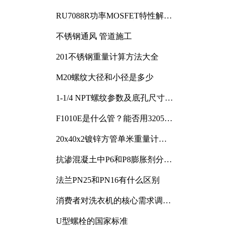
RU7088R功率MOSFET特性解析
及其在可调电源设计中的实践
不锈钢通风 管道施工
201不锈钢重量计算方法大全
M20螺纹大径和小径是多少
1-1/4 NPT螺纹参数及底孔尺寸详
解
F1010E是什么管？能否用3205或
3505代换
20x40x2镀锌方管单米重量计算
与应用分析
抗渗混凝土中P6和P8膨胀剂分别
加多少
法兰PN25和PN16有什么区别
消费者对洗衣机的核心需求调研
与分析
U型螺栓的国家标准