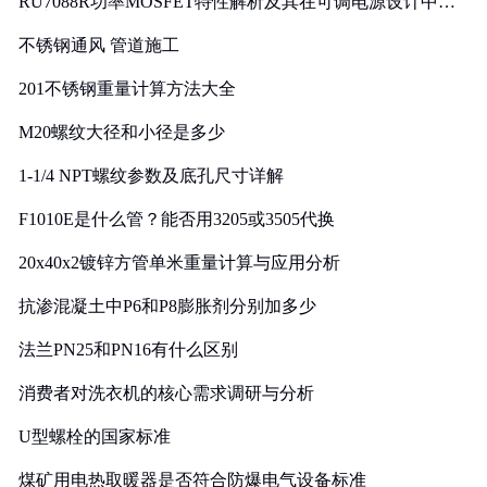
RU7088R功率MOSFET特性解析及其在可调电源设计中的
实践
不锈钢通风 管道施工
201不锈钢重量计算方法大全
M20螺纹大径和小径是多少
1-1/4 NPT螺纹参数及底孔尺寸详解
F1010E是什么管？能否用3205或3505代换
20x40x2镀锌方管单米重量计算与应用分析
抗渗混凝土中P6和P8膨胀剂分别加多少
法兰PN25和PN16有什么区别
消费者对洗衣机的核心需求调研与分析
U型螺栓的国家标准
煤矿用电热取暖器是否符合防爆电气设备标准