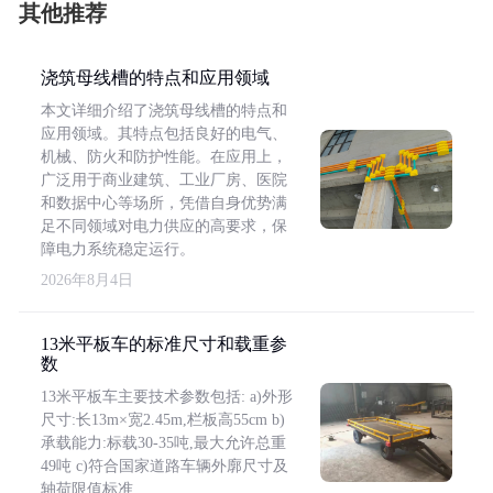
其他推荐
浇筑母线槽的特点和应用领域
本文详细介绍了浇筑母线槽的特点和
应用领域。其特点包括良好的电气、
机械、防火和防护性能。在应用上，
广泛用于商业建筑、工业厂房、医院
和数据中心等场所，凭借自身优势满
足不同领域对电力供应的高要求，保
障电力系统稳定运行。
2026年8月4日
13米平板车的标准尺寸和载重参
数
13米平板车主要技术参数包括: a)外形
尺寸:长13m×宽2.45m,栏板高55cm b)
承载能力:标载30-35吨,最大允许总重
49吨 c)符合国家道路车辆外廓尺寸及
轴荷限值标准