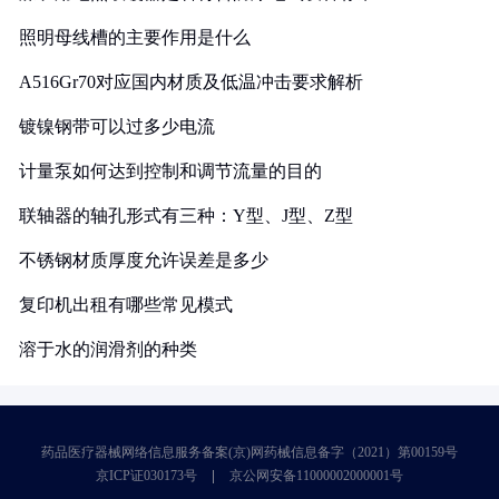
照明母线槽的主要作用是什么
A516Gr70对应国内材质及低温冲击要求解析
镀镍钢带可以过多少电流
计量泵如何达到控制和调节流量的目的
联轴器的轴孔形式有三种：Y型、J型、Z型
不锈钢材质厚度允许误差是多少
复印机出租有哪些常见模式
溶于水的润滑剂的种类
药品医疗器械网络信息服务备案(京)网药械信息备字（2021）第00159号
京ICP证030173号
京公网安备11000002000001号