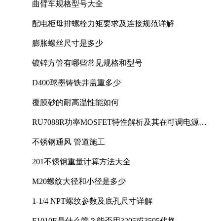
曲臂车规格型号大全
配电柜母排螺栓力矩要求及连接规范详解
膨胀螺丝尺寸是多少
镀锌方管有哪些常见规格和型号
D400球墨铸铁井盖重多少
覆膜砂的耐高温性能如何
RU7088R功率MOSFET特性解析及其在可调电源设
计中的实践
不锈钢通风 管道施工
201不锈钢重量计算方法大全
M20螺纹大径和小径是多少
1-1/4 NPT螺纹参数及底孔尺寸详解
F1010E是什么管？能否用3205或3505代换