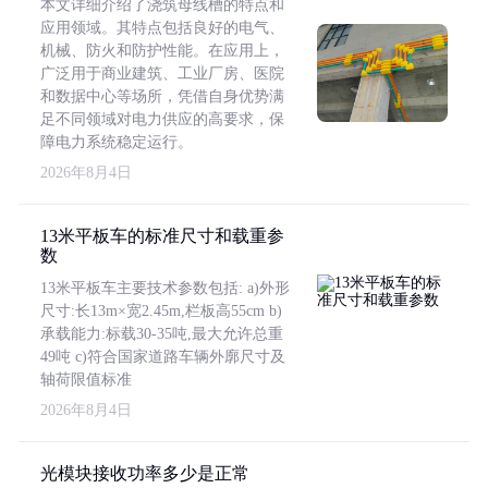
本文详细介绍了浇筑母线槽的特点和
应用领域。其特点包括良好的电气、
机械、防火和防护性能。在应用上，
广泛用于商业建筑、工业厂房、医院
和数据中心等场所，凭借自身优势满
足不同领域对电力供应的高要求，保
障电力系统稳定运行。
2026年8月4日
13米平板车的标准尺寸和载重参
数
13米平板车主要技术参数包括: a)外形
尺寸:长13m×宽2.45m,栏板高55cm b)
承载能力:标载30-35吨,最大允许总重
49吨 c)符合国家道路车辆外廓尺寸及
轴荷限值标准
2026年8月4日
光模块接收功率多少是正常