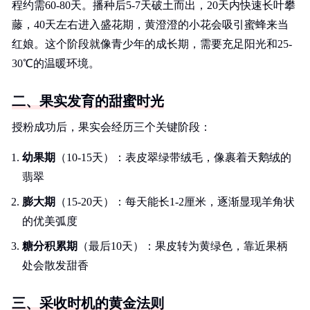
程约需60-80天。播种后5-7天破土而出，20天内快速长叶攀
藤，40天左右进入盛花期，黄澄澄的小花会吸引蜜蜂来当
红娘。这个阶段就像青少年的成长期，需要充足阳光和25-
30℃的温暖环境。
二、果实发育的甜蜜时光
授粉成功后，果实会经历三个关键阶段：
幼果期
（10-15天）：表皮翠绿带绒毛，像裹着天鹅绒的
翡翠
膨大期
（15-20天）：每天能长1-2厘米，逐渐显现羊角状
的优美弧度
糖分积累期
（最后10天）：果皮转为黄绿色，靠近果柄
处会散发甜香
三、采收时机的黄金法则