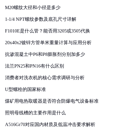
M20螺纹大径和小径是多少
1-1/4 NPT螺纹参数及底孔尺寸详解
F1010E是什么管？能否用3205或3505代换
20x40x2镀锌方管单米重量计算与应用分析
抗渗混凝土中P6和P8膨胀剂分别加多少
法兰PN25和PN16有什么区别
消费者对洗衣机的核心需求调研与分析
U型螺栓的国家标准
煤矿用电热取暖器是否符合防爆电气设备标准
照明母线槽的主要作用是什么
A516Gr70对应国内材质及低温冲击要求解析